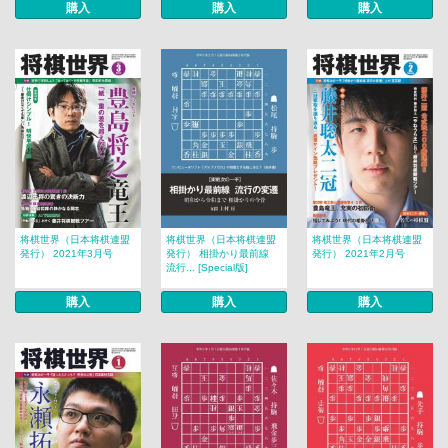
購入
購入
購入
将棋世界（日本将棋連盟
将棋世界（日本将棋連盟
将棋世界（日本将棋連盟
発行） 2021年3月号
発行） 相掛かり最前線
発行） 2021年2月号
流行... [Special版]
購入
購入
購入