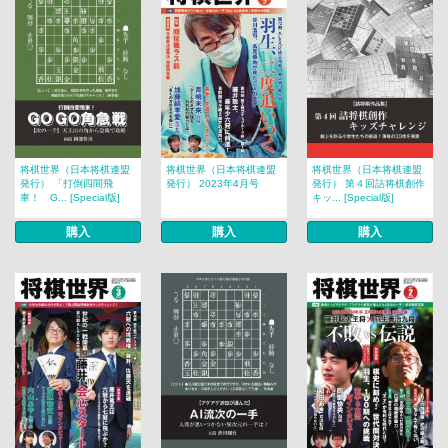
将棋世界（日本将棋連盟
将棋世界（日本将棋連盟
将棋世界（日本将棋連盟
発行） 「打倒四間飛
発行） 2023年4月号
発行） 第４回詰将棋創作
車！ G... [Special版]
キッ... [Special版]
購入
購入
購入