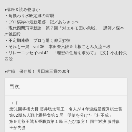
●講座＆読み物ほか
・角換わり水匠定跡の深層
・プロ棋界の最新定跡 記／あらきっぺ
・現代四間飛車新論 第７回「対エルモ囲い急戦」 講師／森本
才跳四段
・不定期連載 プロも驚く仰天妙技
・それも一局 vol.06 本田奎六段＆山根ことみ女流三段
・リレーエッセイvol.42 「理想の住居を求めて」【文】小山怜央
四段
●付録 保存版！ 升田幸三賞の30年
目次
ロゴ
第51回将棋大賞 藤井聡太竜王・名人が４年連続最優秀棋士賞
第82期名人戦七番勝負第１局 明暗を分けた「桂不成」
第９期叡王戦五番勝負第１局 三たび激突！ 同年対決 藤井叡
王が先勝