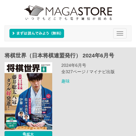
Toggle
navigati
将棋世界（日本将棋連盟発行） 2024年6月号
2024年6月号
全327ページ / マイナビ出版
趣味
拡大