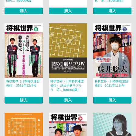
段の... [Special版]
棋 勝... [Special版]
購入
購入
購入
将棋世界（日本将棋連盟
将棋世界（日本将棋連盟
将棋世界（日本将棋連盟
発行） 2021年12月号
発行） 詰め手筋サプリ
発行） 2021年11月号
Ⅳ 児... [Special版]
購入
購入
購入