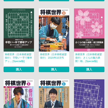
将棋世界（日本将棋連盟
将棋世界（日本将棋連盟
将棋世界（日本将棋連盟
発行） 手堅い一手で勝率
発行） 2020年10月号
発行） さくらの魅力満
アッ... [Special版]
開！相... [Special版]
購入
購入
購入