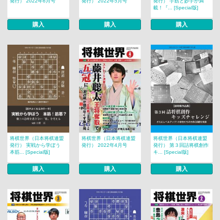
発行） 2022年6月号
発行） 2022年5月号
発行） 手筋と妙手が満
載！『... [Special版]
購入
購入
購入
将棋世界（日本将棋連盟
将棋世界（日本将棋連盟
将棋世界（日本将棋連盟
発行） 実戦から学ぼう
発行） 2022年4月号
発行） 第３回詰将棋創作
本筋... [Special版]
キ... [Special版]
購入
購入
購入