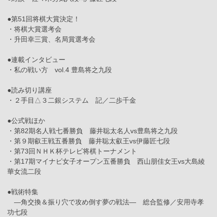
●第51回将棋大賞決定！
・将棋大賞選考会
・升田幸三賞、名局賞選考会
●連載インタビュー
・私の戦い方 vol.4 豊島将之九段
●読み切り講座
・２手目△３二銀システム 記／二歩千金
●公式戦ほか
・第82期名人戦七番勝負 藤井聡太名人vs豊島将之九段
・第９期叡王戦五番勝負 藤井聡太叡王vs伊藤匠七段
・第73回ＮＨＫ杯テレビ将棋トーナメント
・第17期マイナビ女子オープン五番勝負 西山朋佳女王vs大島綾
華女流二段
●戦術特集
―角交換＆振り穴で攻め倒す夢の戦法― 総合監修／安用寺孝
功七段