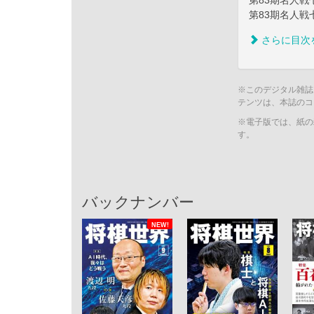
第83期名人
第83期名人
さらに目次
※このデジタル雑誌
テンツは、本誌のコ
※電子版では、紙の
す。
バックナンバー
NEW!