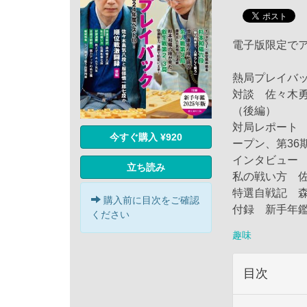
電子版限定でア
熱局プレイバッ
対談 佐々木
（後編）
対局レポート 
今すぐ購入 ¥920
ープン、第36
インタビュー
立ち読み
私の戦い方 
特選自戦記 
購入前に目次をご確認
付録 新手年鑑
ください
趣味
目次