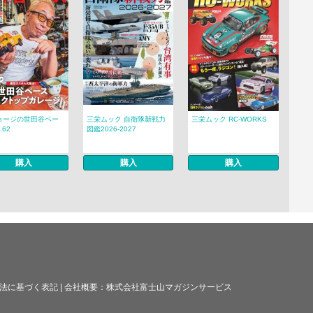
ョージの世田谷ベー
三栄ムック 自衛隊新戦力
三栄ムック RC-WORKS
.62
図鑑2026-2027
購入
購入
購入
法に基づく表記
|
会社概要：
株式会社富士山マガジンサービス