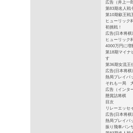
広告（井上一
第83期名人
第10期叡王
ヒューリック
初挑戦！
広告(日本将棋
ヒューリック
4000万円に増
第18期マイ
す
第36期女流
広告(日本将棋
熱局プレイバック
それも一局 
広告（インタ
懸賞詰将棋
目次
リレーエッセ
広告(日本将棋
熱局プレイバック
振り飛車バン