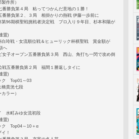
郎製作所）
戦七番勝負第４局 粘ってつかんだ意地の１勝！
戦五番勝負第２、３局 相掛かりの熱戦 伊藤一歩前に
杯第96期棋聖戦挑戦者決定戦 プロ入り９年目、杉本和陽が
連盟)
杯白玲戦・女流順位戦＆ヒューリック杯棋聖戦 賞金額が
額へ
ナビ女子オープン五番勝負第３局 西山、角打ち一閃で攻め倒
王位戦五番勝負第２局 福間１勝返しタイに
連盟)
 Top01～03
大橋貴洸七段
ーカラー）
イ 水町みゆ女流初段
連盟)
 Top04～10＋α
ザイ！