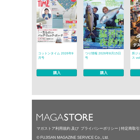
コットンタイム 2026年9
つり情報 2026年8月15日
所ジ
月号
号
ス vol
購入
購入
マガストア利用規約
及び
プライバシーポリシー
|
特定商取引
© FUJISAN MAGAZINE SERVICE Co., Ltd.