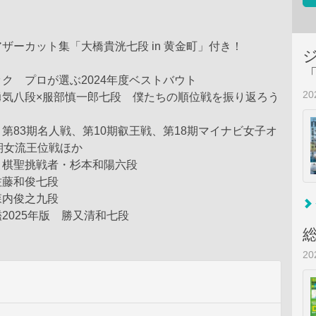
ザーカット集「大橋貴洸七段 in 黄金町」付き！
ク プロが選ぶ2024年度ベストバウト
2
勇気八段×服部慎一郎七段 僕たちの順位戦を振り返ろう
第83期名人戦、第10期叡王戦、第18期マイナビ女子オ
期女流王位戦ほか
 棋聖挑戦者・杉本和陽六段
佐藤和俊七段
森内俊之九段
2025年版 勝又清和七段
2