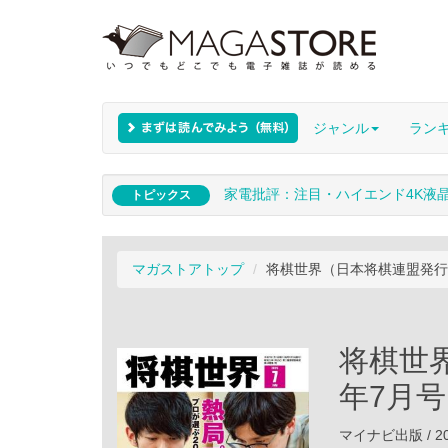
ジャンル
ラン
家電批評：注目・ハイエンド4K液
トピックス
マガストアトップ
将棋世界（日本将棋連盟発行）
将棋世界
年7月号
マイナビ出版 / 20