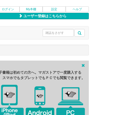
ログイン
My本棚
設定
ヘルプ
ユーザー登録はこちらから
子書籍は初めての方へ。マガストアで一度購入する
、スマホでもタブレットでもＰＣでも閲覧できます。