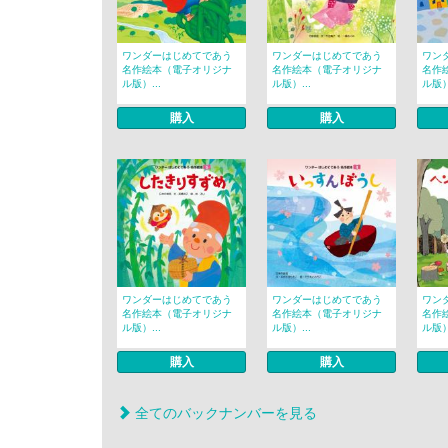
ワンダーはじめてであう
ワンダーはじめてであう
ワン
名作絵本（電子オリジナ
名作絵本（電子オリジナ
名作
ル版）...
ル版）...
ル版）.
購入
購入
ワンダーはじめてであう
ワンダーはじめてであう
ワン
名作絵本（電子オリジナ
名作絵本（電子オリジナ
名作
ル版）...
ル版）...
ル版）.
購入
購入
全てのバックナンバーを見る