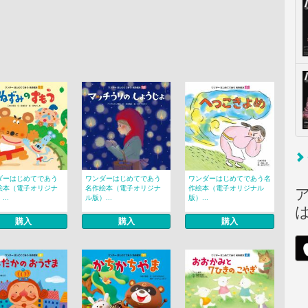
ダーはじめてであう
ワンダーはじめてであう
ワンダーはじめてであう名
絵本（電子オリジナ
名作絵本（電子オリジナ
作絵本（電子オリジナル
..
ル版）...
版）...
購入
購入
購入