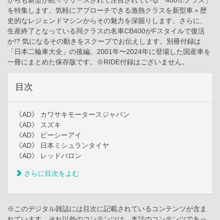
を特集します。気軽にアプローチできる激熱クラスを新型車＋歴
史的なレジェンドマシンからその魅力を深掘りします。さらに、
生産終了となっている同クラスの名車CB400がFスタイルで復活
か!? 気になるその動きをスクープでお伝えします。別冊付録は
「日本二輪車大全」の後編。2001年〜2024年に登場した国産車を
一冊にまとめた保存版です。※RIDE付録はございません。
目次
《AD》 カワサキモータースジャパン
《AD》 スズキ
《AD》 ピーシーアイ
《AD》 日本ミシュランタイヤ
《AD》 レッドバロン
さらに目次をよむ
※このデジタル雑誌には目次に記載されているコンテンツが含ま
れています。それ以外のコンテンツは、本誌のコンテンツであっ