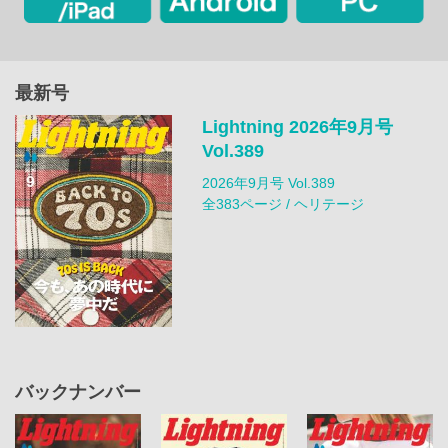
最新号
Lightning 2026年9月号
Vol.389
2026年9月号 Vol.389
全383ページ / ヘリテージ
バックナンバー