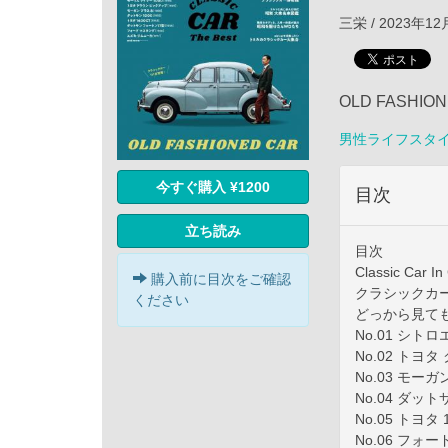
三栄 / 2023年1
OLD FASHIO
男性ライフスタ
今すぐ購入 ¥1200
目次
立ち読み
目次
Classic Car I
購入前に目次をご確認
クラシックカ
ください
どっから見て
No.01 シト
No.02 トヨ
No.03 モーガ
No.04 ダット
No.05 トヨタ 
No.06 フォ