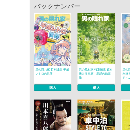
バックナンバー
男の隠れ家 特別編集 平成
男の隠れ家 特別編集 森を
男の
レトロの世界
抜ける車窓、新緑の鉄道
永遠
旅
ド・..
購入
購入