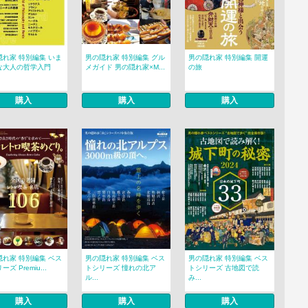
隠れ家 特別編集 いま
男の隠れ家 特別編集 グル
男の隠れ家 特別編集 開運
な大人の哲学入門
メガイド 男の隠れ家×M...
の旅
購入
購入
購入
隠れ家 特別編集 ベス
男の隠れ家 特別編集 ベス
男の隠れ家 特別編集 ベス
ズ Premiu...
トシリーズ 憧れの北ア
トシリーズ 古地図で読
ル...
み...
購入
購入
購入