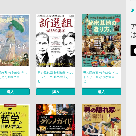
隠れ家 特別編集 光に
男の隠れ家 特別編集 ベス
男の隠れ家 特別編集 ベス
を見た画家クロー
トシリーズ 真の武士と
トシリーズ 小さな書斎
.
し...
と...
購入
購入
購入