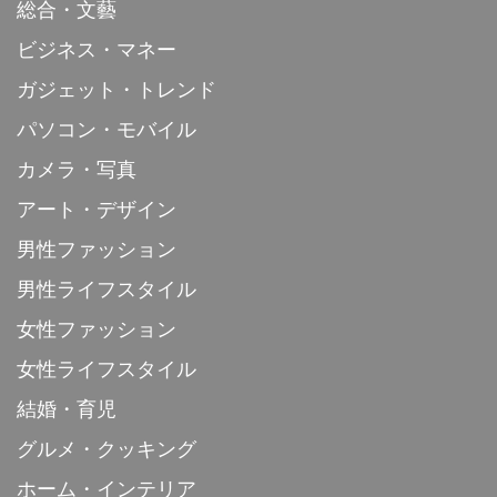
総合・文藝
ビジネス・マネー
ガジェット・トレンド
パソコン・モバイル
カメラ・写真
アート・デザイン
男性ファッション
男性ライフスタイル
女性ファッション
女性ライフスタイル
結婚・育児
グルメ・クッキング
ホーム・インテリア