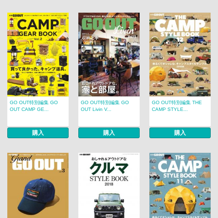
GO OUT特別編集 GO
GO OUT特別編集 GO
GO OUT特別編集 THE
OUT CAMP GE...
OUT Livin V...
CAMP STYLE...
購入
購入
購入