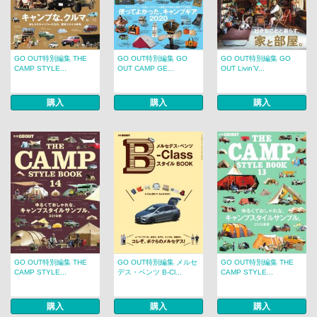
GO OUT特別編集 THE
GO OUT特別編集 GO
GO OUT特別編集 GO
CAMP STYLE...
OUT CAMP GE...
OUT Livin’V...
購入
購入
購入
GO OUT特別編集 THE
GO OUT特別編集 メルセ
GO OUT特別編集 THE
CAMP STYLE...
デス・ベンツ B-Cl...
CAMP STYLE...
購入
購入
購入