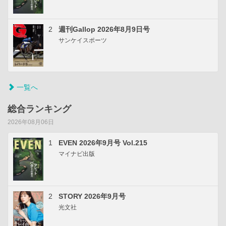
2
週刊Gallop 2026年8月9日号
サンケイスポーツ
一覧へ
総合ランキング
2026年08月06日
1
EVEN 2026年9月号 Vol.215
マイナビ出版
2
STORY 2026年9月号
光文社