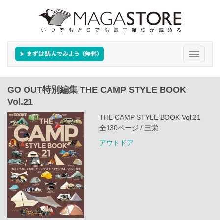
Toggle
navigati
GO OUT特別編集 THE CAMP STYLE BOOK
Vol.21
THE CAMP STYLE BOOK Vol.21
全130ページ / 三栄
アウトドア