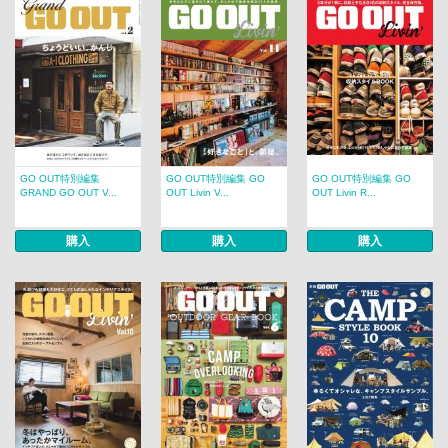
GO OUT特別編集
GO OUT特別編集 GO
GO OUT特別編集 GO
GRAND GO OUT V...
OUT Livin V...
OUT Livin R...
購入
購入
購入