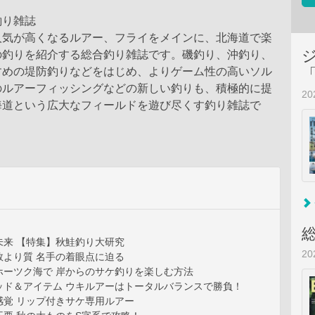
釣り雑誌
人気が高くなるルアー、フライをメインに、北海道で楽
の釣りを紹介する総合釣り雑誌です。磯釣り、沖釣り、
すめの堤防釣りなどをはじめ、よりゲーム性の高いソル
のルアーフィッシングなどの新しい釣りも、積極的に提
2
海道という広大なフィールドを遊び尽くす釣り雑誌で
未来 【特集】秋鮭釣り大研究
2
数より質 名手の着眼点に迫る
ホーツク海で 岸からのサケ釣りを楽しむ方法
ッド＆アイテム ウキルアーはトータルバランスで勝負！
感覚 リップ付きサケ専用ルアー