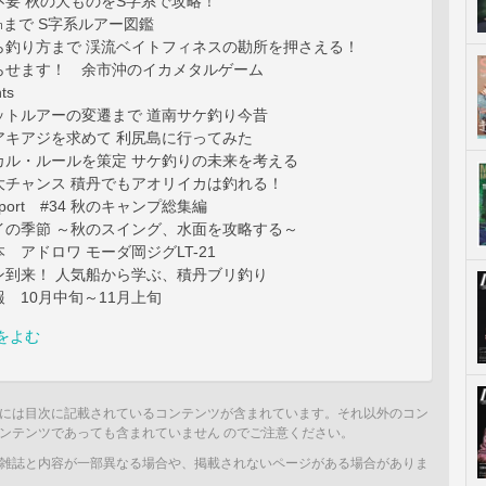
不要 秋の大ものをS字系で攻略！
0㎜まで S字系ルアー図鑑
ら釣り方まで 渓流ベイトフィネスの勘所を押さえる！
らせます！ 余市沖のイカメタルゲーム
ts
ットルアーの変遷まで 道南サケ釣り今昔
アキアジを求めて 利尻島に行ってみた
カル・ルールを策定 サケ釣りの未来を考える
大チャンス 積丹でもアオリイカは釣れる！
 Report #34 秋のキャンプ総集編
イの季節 ～秋のスイング、水面を攻略する～
 アドロワ モーダ岡ジグLT-21
ン到来！ 人気船から学ぶ、積丹ブリ釣り
 10月中旬～11月上旬
をよむ
には目次に記載されているコンテンツが含まれています。それ以外のコン
ンテンツであっても含まれていません のでご注意ください。
雑誌と内容が一部異なる場合や、掲載されないページがある場合がありま