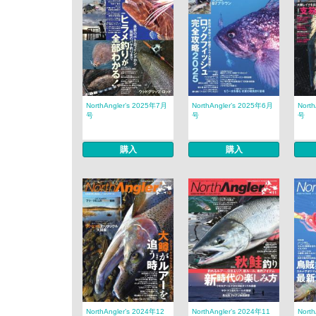
NorthAngler’s 2025年7月
NorthAngler’s 2025年6月
Nort
号
号
号
購入
購入
NorthAngler’s 2024年12
NorthAngler’s 2024年11
Nort