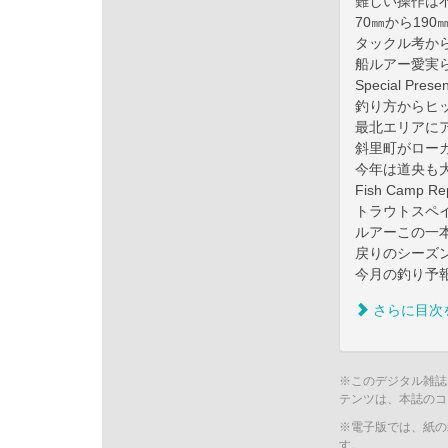
難しい操作は
70㎜から19
タックル考か
船ルアー愛実
Special Presen
釣り方からヒ
最北エリアに
斜里町がロー
今年は道央も
Fish Camp
トラウトスペ
ルアーこの一本
戻りのシーズ
今月の釣り予報
さらに目次
※このデジタル雑誌
テンツは、本誌のコ
※電子版では、紙の
す。