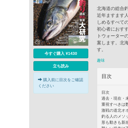
北海道の総合
近年ますます
しめるすべて
初心者におす
トウォーター
案します。北
す。
今すぐ購入 ¥1430
趣味
立ち読み
目次
購入前に目次をご確認
ください
目次
過去・現在・
重視すべきは
激戦の道北オ
釣る人のメソ
形も動きも新