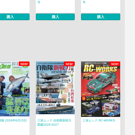
号
号
購入
購入
購入
NEW!
NEW!
NEW!
報 2026年8月15日
三栄ムック 自衛隊新戦力
三栄ムック RC-WORKS
図鑑2026-2027