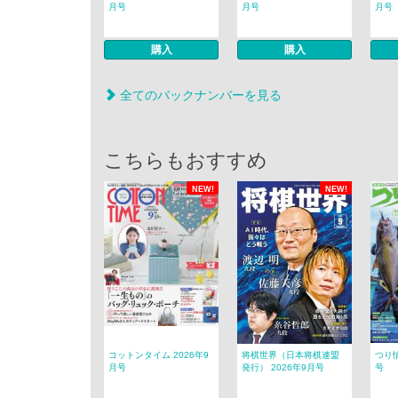
月号
月号
月号
購入
購入
全てのバックナンバーを見る
こちらもおすすめ
NEW!
NEW!
コットンタイム 2026年9
将棋世界（日本将棋連盟
つり情
月号
発行） 2026年9月号
号