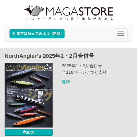
Toggle
navigati
NorthAngler’s 2025年1・2月合併号
2025年1・2月合併号
全118ページ / つり人社
趣味
拡大