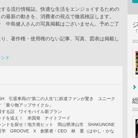
激する流行情報誌。快適な生活をエンジョイするための
スの最新の動きを、消費者の視点で徹底検証します。
ー 中島健人さんの写真掲載はございません。予めご了
たり、著作権・使用権のない記事、写真、図表は掲載し
2
。
レンド
LASH 引退車両の“第二の人生”に鉄道ファンが驚き ユニーク
す「乗り物アップサイクル」
2
得する話 ワイモバイル新プラン
ンドを追え！ 米国発 ナイトフード
ンドを探せ！地方発ヒット 岡山県津山市 SHAKUNONE
学 GROOVE X 創業者・CEO 林 要（はやし・かな