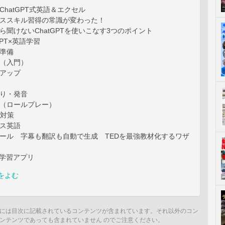
ChatGPT式英語＆エクセル
ネススキル習得の常識が変わった！
ら聞けないChatGPTを使いこなす3つのポイント
GPT×英語学習
の準備
話（入門）
力アップ
取り・発音
話（ロールプレー）
C対策
ネス英語
ツール 字幕も翻訳も自動で生成 TEDを最強教材化するワザ
語学習アプリ
をよむ
には目次に記載されているコンテンツが含まれています。それ以外のコン
ンテンツであっても含まれていません のでご注意ください。