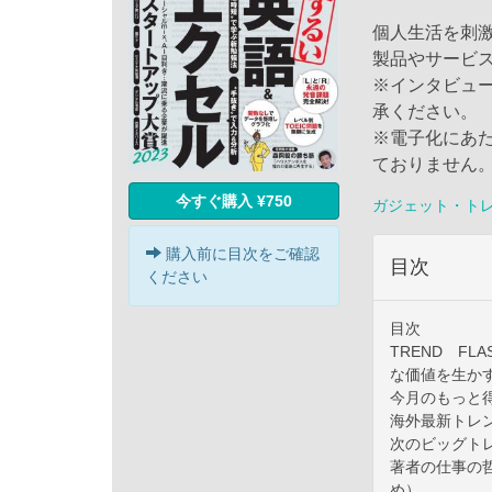
個人生活を刺
製品やサービ
※インタビュ
承ください。
※電子化にあ
ておりません
今すぐ購入 ¥750
ガジェット・ト
購入前に目次をご確認
目次
ください
目次
TREND F
な価値を生か
今月のもっと
海外最新トレ
次のビッグトレ
著者の仕事の哲
め）