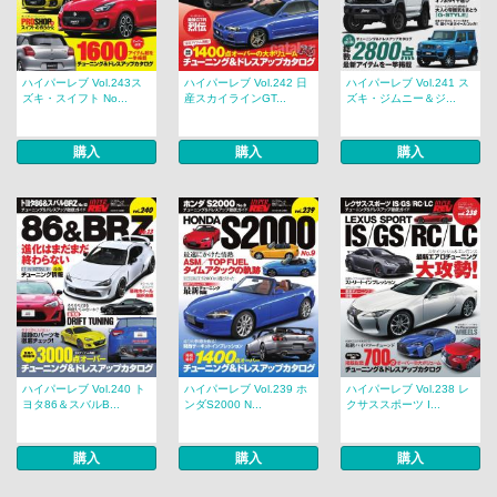
ハイパーレブ Vol.243ス
ハイパーレブ Vol.242 日
ハイパーレブ Vol.241 ス
ズキ・スイフト No...
産スカイラインGT...
ズキ・ジムニー＆ジ...
購入
購入
購入
ハイパーレブ Vol.240 ト
ハイパーレブ Vol.239 ホ
ハイパーレブ Vol.238 レ
ヨタ86＆スバルB...
ンダS2000 N...
クサススポーツ I...
購入
購入
購入