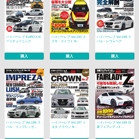
ハイパーレブ EUROスポ
ハイパーレブ Vol.191 ス
ハイパーレブ Vol.189 ス
ーツチューニング
ズキ・スイフト N...
バル・レヴォーグ
購入
購入
購入
ハイパーレブ Vol.188 ス
ハイパーレブ Vol.187 ト
ハイパーレブ Vol.186 日
バル・インプレッサ...
ヨタ クラウン N...
産フェアレディZ ...