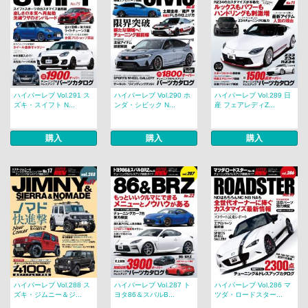
ハイパーレブ Vol.291 ス
ハイパーレブ Vol.290 ホ
ハイパーレブ Vol.289 日
ズキ・スイフト N...
ンダ・シビック N...
産 フェアレディZ...
購入
購入
購入
ハイパーレブ Vol.288 ス
ハイパーレブ Vol.287 ト
ハイパーレブ Vol.286 マ
ズキ・ジムニー＆ジ...
ヨタ86＆スバルB...
ツダ・ロードスター...