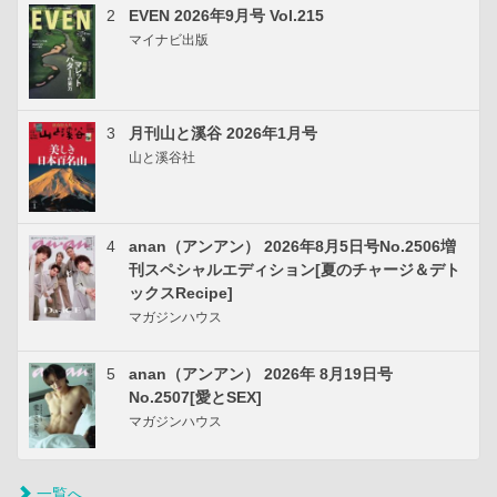
2
EVEN 2026年9月号 Vol.215
マイナビ出版
3
月刊山と溪谷 2026年1月号
山と溪谷社
4
anan（アンアン） 2026年8月5日号No.2506増
刊スペシャルエディション[夏のチャージ＆デト
ックスRecipe]
マガジンハウス
5
anan（アンアン） 2026年 8月19日号
No.2507[愛とSEX]
マガジンハウス
一覧へ