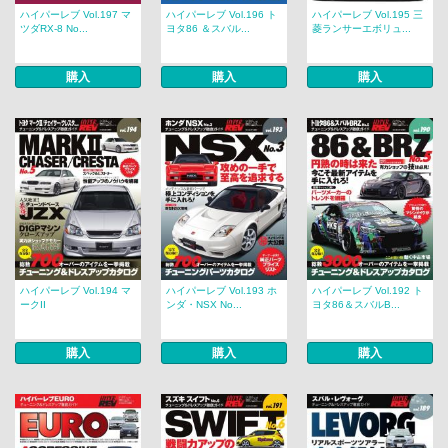
ハイパーレブ Vol.197 マ
ハイパーレブ Vol.196 ト
ハイパーレブ Vol.195 三
ツダRX-8 No...
ヨタ86 ＆スバル...
菱ランサーエボリュ...
購入
購入
購入
ハイパーレブ Vol.194 マ
ハイパーレブ Vol.193 ホ
ハイパーレブ Vol.192 ト
ークII
ンダ・NSX No...
ヨタ86＆スバルB...
購入
購入
購入