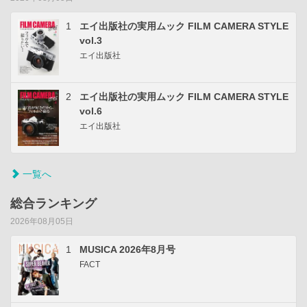
1
エイ出版社の実用ムック FILM CAMERA STYLE
vol.3
エイ出版社
2
エイ出版社の実用ムック FILM CAMERA STYLE
vol.6
エイ出版社
一覧へ
総合ランキング
2026年08月05日
1
MUSICA 2026年8月号
FACT