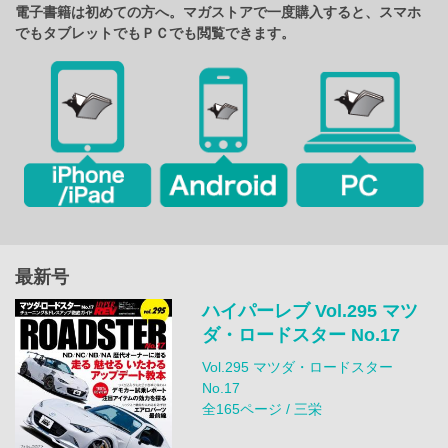
電子書籍は初めての方へ。マガストアで一度購入すると、スマホ
でもタブレットでもＰＣでも閲覧できます。
最新号
ハイパーレブ Vol.295 マツ
ダ・ロードスター No.17
Vol.295 マツダ・ロードスター
No.17
全165ページ / 三栄