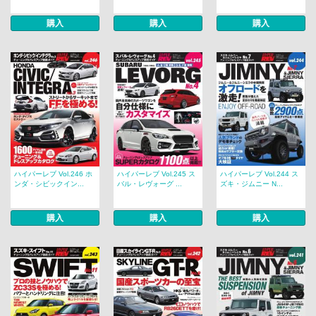
購入
購入
購入
ハイパーレブ Vol.246 ホ
ハイパーレブ Vol.245 ス
ハイパーレブ Vol.244 ス
ンダ・シビックイン...
バル・レヴォーグ ...
ズキ・ジムニー N...
購入
購入
購入