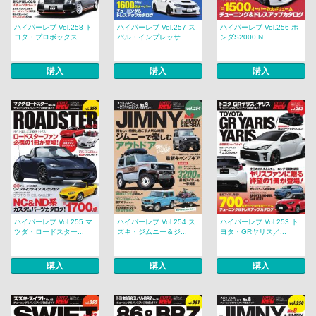
ハイパーレブ Vol.258 ト
ハイパーレブ Vol.257 ス
ハイパーレブ Vol.256 ホ
ヨタ・プロボックス...
バル・インプレッサ...
ンダS2000 N...
購入
購入
購入
ハイパーレブ Vol.255 マ
ハイパーレブ Vol.254 ス
ハイパーレブ Vol.253 ト
ツダ・ロードスター...
ズキ・ジムニー＆ジ...
ヨタ・GRヤリス／...
購入
購入
購入