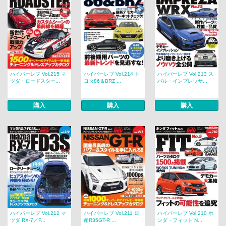
ハイパーレブ Vol.215 マ
ハイパーレブ Vol.214 ト
ハイパーレブ Vol.213 ス
ツダ・ロードスター...
ヨタ86＆BRZ ...
バル・インプレッサ...
購入
購入
購入
ハイパーレブ Vol.212 マ
ハイパーレブ Vol.211 日
ハイパーレブ Vol.210 ホ
ツダ RX-7／F...
産R35GT-R ...
ンダ・フィット N...