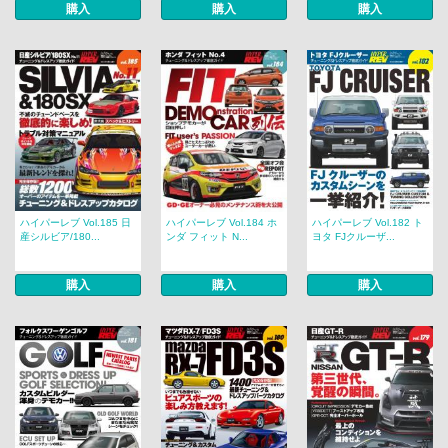
購入
購入
購入
ハイパーレブ Vol.185 日
ハイパーレブ Vol.184 ホ
ハイパーレブ Vol.182 ト
産シルビア/180...
ンダ フィット N...
ヨタ FJクルーザ...
購入
購入
購入