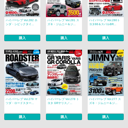
ハイパーレブ Vol.282 ホ
ハイパーレブ Vol.281 ス
ハイパーレブ Vol.280ト
ンダ・シビックタイ...
ズキ・ジムニー＆ジ...
ヨタ86＆スバルBR...
購入
購入
購入
ハイパーレブ Vol.279 マ
ハイパーレブ Vol.278 ト
ハイパーレブ Vol.277 ス
ツダ・ロードスター...
ヨタ GRヤリス／...
ズキ・ジムニー＆ジ...
購入
購入
購入