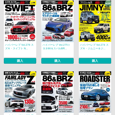
ハイパーレブ Vol.276 ス
ハイパーレブ Vol.275ト
ハイパーレブ Vol.274 ス
ズキ・スイフト N...
ヨタ86＆スバルBR...
ズキ・ジムニー＆ジ...
購入
購入
購入