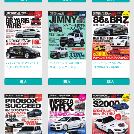
ハイパーレブ Vol.261 ト
ハイパーレブ Vol.260 ス
ハイパーレブ Vol.259ト
ヨタ・GRヤリス／...
ズキ・ジムニー＆ジ...
ヨタ86＆スバルBR...
購入
購入
購入