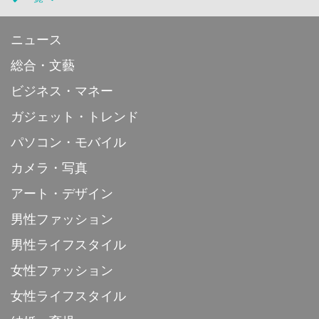
ニュース
総合・文藝
ビジネス・マネー
ガジェット・トレンド
パソコン・モバイル
カメラ・写真
アート・デザイン
男性ファッション
男性ライフスタイル
女性ファッション
女性ライフスタイル