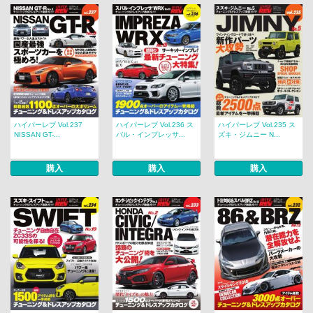
ハイパーレブ Vol.237
ハイパーレブ Vol.236 ス
ハイパーレブ Vol.235 ス
NISSAN GT-...
バル・インプレッサ...
ズキ・ジムニー N...
購入
購入
購入