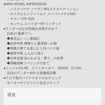
●NEW MODEL IMPRESSION
・ハスクバーナ ノーデン901エクスペディション
・ロイヤルエンフィールド スーパーメテオ650
・ヤマハ YZF-R25
・カンナム スパイダーRTリミテッド
●ライダーはなぜ先端を目指すのか？
日本の“最果て”へ
◆東北はじっこ巡遊記
◆紀伊半島 岬巡りと最深部への旅
◆関東の果てを楽しむ１日バイク旅
◆能登半島 とんがり巡り
◆日本全国 知られざる「果て」の世界
◆四極攻略ツーリングの全て
●ニンジャZX-4R、エリミネーター、GB350、CL250……
注目のアンダー400 公道徹底試乗
●十人十色のバイクスタイルをチェック
モーターサイクリスト定点スナップ
目次