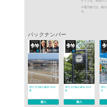
テンツは、本誌のコ
※電子版では、紙の
す。
バックナンバー
増刊 月刊紙の爆弾 2026
増刊 月刊紙の爆弾 2026
増刊 
夏
春
冬
購入
購入