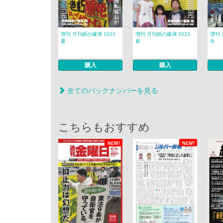
増刊 月刊紙の爆弾 2023
増刊 月刊紙の爆弾 2023
増刊 
夏
春
冬
購入
購入
全てのバックナンバーを見る
こちらもおすすめ
NEW!
NEW!