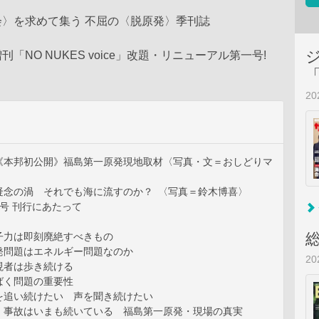
〉を求めて集う 不屈の〈脱原発〉季刊誌
「NO NUKES voice」改題・リニューアル第一号!
2
《本邦初公開》福島第一原発現地取材〈写真・文＝おしどりマ
疑念の渦 それでも海に流すのか？ 〈写真＝鈴木博喜〉
春号 刊行にあたって
子力は即刻廃絶すべきもの
発問題はエネルギー問題なのか
2
現者は歩き続ける
ばく問題の重要性
を追い続けたい 声を聞き続けたい
 事故はいまも続いている 福島第一原発・現場の真実