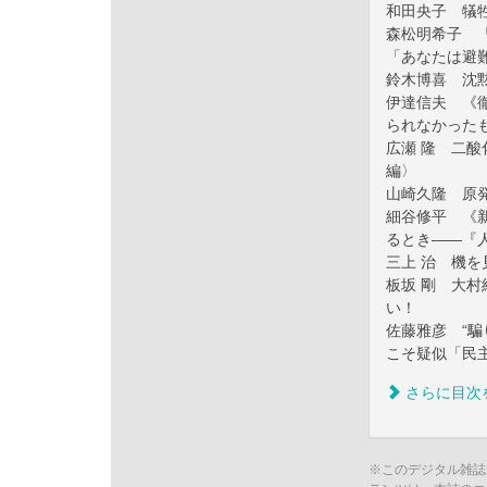
和田央子 犠
森松明希子 
「あなたは避
鈴木博喜 沈
伊達信夫 《
られなかった
広瀬 隆 二
編〉
山崎久隆 原
細谷修平 《
るとき――『
三上 治 機
板坂 剛 大
い！
佐藤雅彦 “騙
こそ疑似「民
さらに目次
※このデジタル雑誌