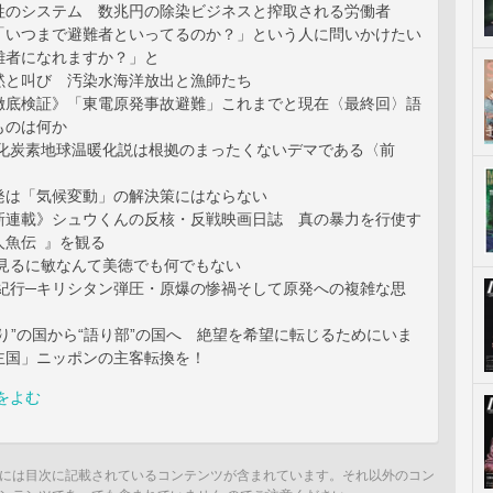
牲のシステム 数兆円の除染ビジネスと搾取される労働者
「いつまで避難者といってるのか？」という人に問いかけたい
難者になれますか？」と
黙と叫び 汚染水海洋放出と漁師たち
徹底検証》「東電原発事故避難」これまでと現在〈最終回〉語
ものは何か
酸化炭素地球温暖化説は根拠のまったくないデマである〈前
発は「気候変動」の解決策にはならない
新連載》シュウくんの反核・反戦映画日誌 真の暴力を行使す
人魚伝 』を観る
を見るに敏なんて美徳でも何でもない
村紀行─キリシタン弾圧・原爆の惨禍そして原発への複雑な思
り”の国から“語り部”の国へ 絶望を希望に転じるためにいま
主国」ニッポンの主客転換を！
をよむ
には目次に記載されているコンテンツが含まれています。それ以外のコン