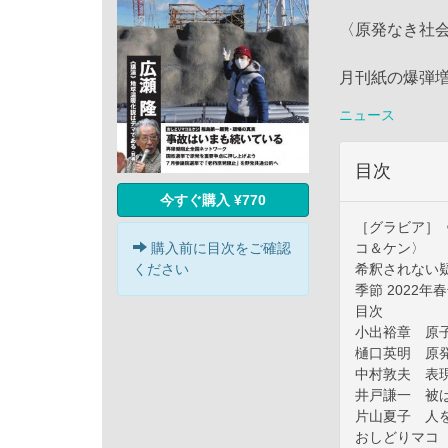
〈原発なき社会
月刊紙の爆弾増刊
ニュース
目次
今すぐ購入 ¥770
［グラビア］
コ＆ケン〉
購入前に目次をご確認
希釈されない
ください
季節 2022年
目次
小出裕章 原
樋口英明 原
中村敦夫 表
井戸謙一 被
片山夏子 人
おしどりマコ