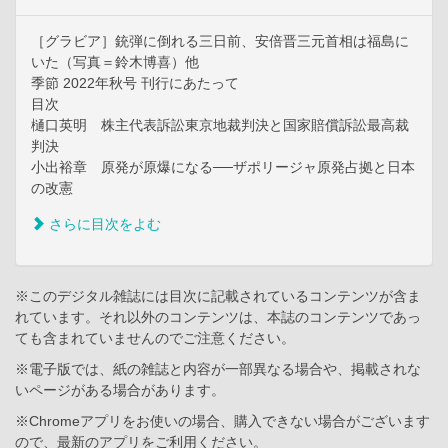
［グラビア］銃弾に倒れる三日前、安倍晋三元首相は福島に
いた（写真＝鈴木博喜）他
季節 2022年秋号 刊行にあたって
目次
樋口英明 株主代表訴訟東京地裁判決と国家賠償訴訟最高裁
判決
小出裕章 原発が原爆になる──ザポリージャ原発占拠と日本
の改憲
さらに目次をよむ
※このデジタル雑誌には目次に記載されているコンテンツが含ま
れています。それ以外のコンテンツは、本誌のコンテンツであっ
ても含まれていませんのでご注意ください。
※電子版では、紙の雑誌と内容が一部異なる場合や、掲載されな
いページがある場合があります。
※Chromeアプリをお使いの場合、購入できない場合がございます
ので、最新のアプリをご利用ください。