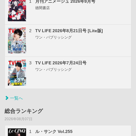
1
月刊アニメージュ 2026年9月号
徳間書店
2
TV LIFE 2026年8月21日号 [Lite版]
ワン・パブリッシング
3
TV LIFE 2026年7月24日号
ワン・パブリッシング
一覧へ
総合ランキング
2026年08月07日
1
ル・サンク Vol.255