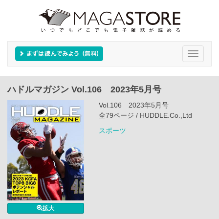
Toggle
navigati
ハドルマガジン Vol.106 2023年5月号
Vol.106 2023年5月号
全79ページ / HUDDLE.Co.,Ltd
スポーツ
拡大