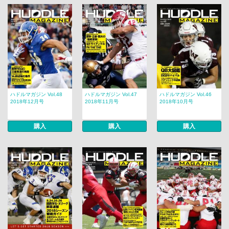
ハドルマガジン Vol.48
ハドルマガジン Vol.47
ハドルマガジン Vol.46
2018年12月号
2018年11月号
2018年10月号
購入
購入
購入