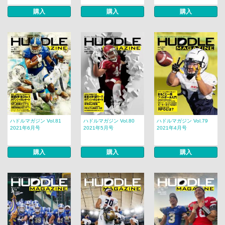
購入
購入
購入
ハドルマガジン Vol.81
ハドルマガジン Vol.80
ハドルマガジン Vol.79
2021年6月号
2021年5月号
2021年4月号
購入
購入
購入