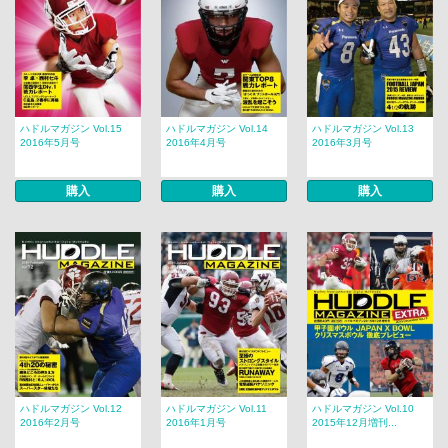
ハドルマガジン Vol.15
ハドルマガジン Vol.14
ハドルマガジン Vol.13
2016年5月号
2016年4月号
2016年3月号
購入
購入
購入
ハドルマガジン Vol.12
ハドルマガジン Vol.11
ハドルマガジン Vol.10
2016年2月号
2016年1月号
2015年12月増刊...