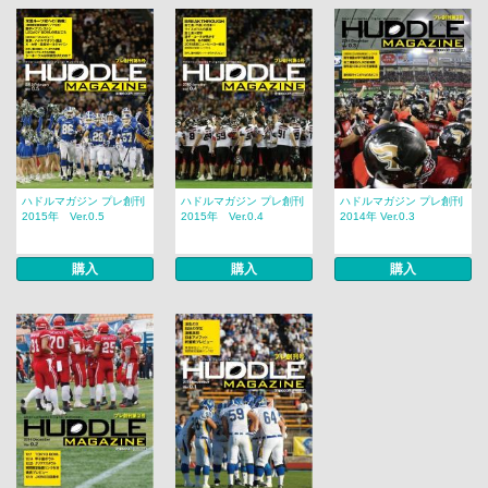
ハドルマガジン プレ創刊
ハドルマガジン プレ創刊
ハドルマガジン プレ創刊
2015年 Ver.0.5
2015年 Ver.0.4
2014年 Ver.0.3
購入
購入
購入