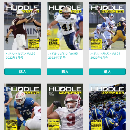
ハドルマガジン Vol.96
ハドルマガジン Vol.95
ハドルマガジン Vol.94
2022年8月号
2022年7月号
2022年6月号
購入
購入
購入