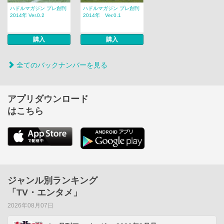
ハドルマガジン プレ創刊
ハドルマガジン プレ創刊
2014年 Ver.0.2
2014年 Ver.0.1
購入
購入
全てのバックナンバーを見る
アプリダウンロード
はこちら
ジャンル別ランキング
「TV・エンタメ」
2026年08月07日