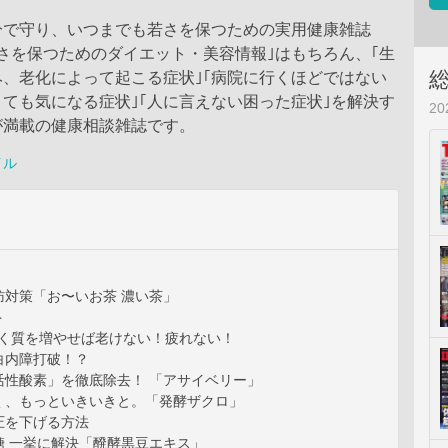
分で守り、いつまでも若さを保つための実用健康雑誌
さを保つためのダイエット・美容情報｣はもちろん、｢生
、老化によって起こる症状｣｢病院に行くほどではない
ても気になる症状｣｢人に言えない困った症状｣を解決す
2
が満載の健康相談雑誌です。
イル
肪対策「お〜いお茶 濃い茶」
ト
ぱく質を増やせば老けない！疲れない！
白内障打破！？
活性酸素」を徹底除去！ 「アサイベリー」
く、もっといきいきと。「発酵ザクロ」
圧を下げる方法
糖 一挙に解決「醗酵黒豆エキス」