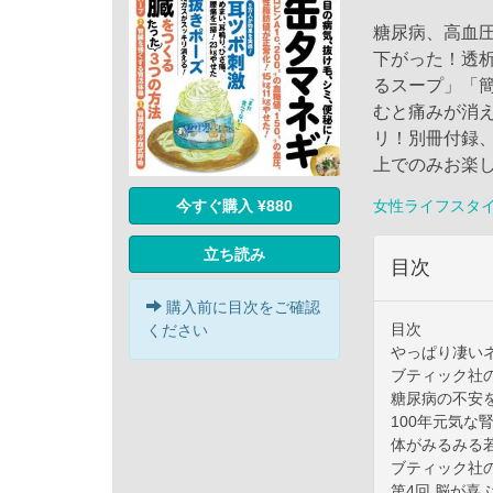
糖尿病、高血圧
下がった！透析
るスープ」「
むと痛みが消
リ！別冊付録
上でのみお楽
女性ライフスタ
今すぐ購入 ¥880
立ち読み
目次
購入前に目次をご確認
目次
ください
やっぱり凄い
ブティック社
糖尿病の不安
100年元気な
体がみるみる
ブティック社
第4回 脳が喜