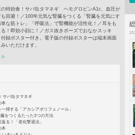
の特効食！サバ缶タマネギ ヘモグロビンA1c、血圧が
も回避！／100年元気な腎臓をつくる「腎臓を元気にす
簡単な筋トレ」「呼吸法」で腎機能が活性化！／耳をも
える！即効小顔に！／ガス抜きポーズでおなかスッキ
2
、付録ポスター付き。電子版の付録ポスターは端末画面
しみいただけます。
イル
ネ サバ缶タマネギ
の本
を一掃する「アカシアポリフェノール」
腎臓をつくるたった3つの方法
若返る！「老化撃退法」
の本
ぶ いきいきドリル