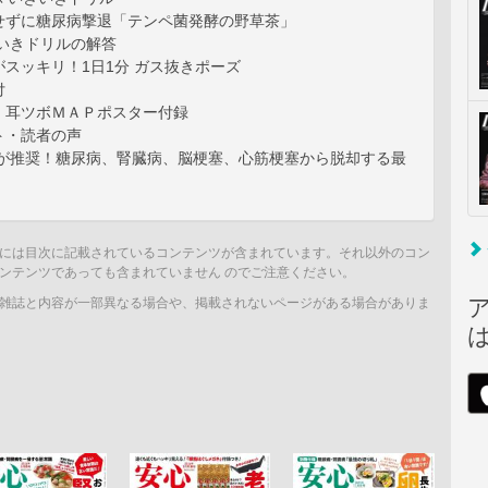
せずに糖尿病撃退「テンペ菌発酵の野草茶」
きいきドリルの解答
スッキリ！1日1分 ガス抜きポーズ
付
！耳ツボＭＡＰポスター付録
ト・読者の声
医が推奨！糖尿病、腎臓病、脳梗塞、心筋梗塞から脱却する最
には目次に記載されているコンテンツが含まれています。それ以外のコン
ンテンツであっても含まれていません のでご注意ください。
雑誌と内容が一部異なる場合や、掲載されないページがある場合がありま