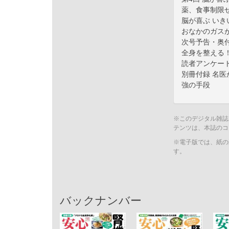
薬、食事制限
脳が喜ぶ い
おなかのガスが
次号予告・奥
全身を整える
読者アンケー
別冊付録 名
強の手段
※このデジタル雑誌
テンツは、本誌のコ
※電子版では、紙の
す。
バックナンバー