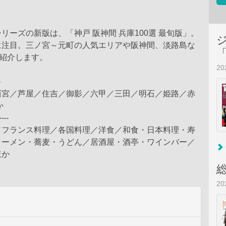
リーズの新版は、「神戸 阪神間 兵庫100選 最旬版」。
に注目。三ノ宮～元町の人気エリアや阪神間、淡路島な
を紹介します。
2
-
西宮／芦屋／住吉／御影／六甲／三田／明石／姫路／赤
か
--
／フランス料理／各国料理／洋食／和食・日本料理・寿
ラーメン・蕎麦・うどん／居酒屋・酒亭・ワインバー／
ほか
2