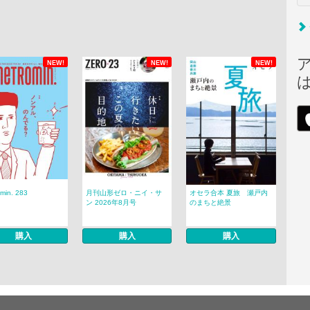
NEW!
NEW!
NEW!
min. 283
月刊山形ゼロ・ニイ・サ
オセラ合本 夏旅 瀬戸内
ン 2026年8月号
のまちと絶景
購入
購入
購入