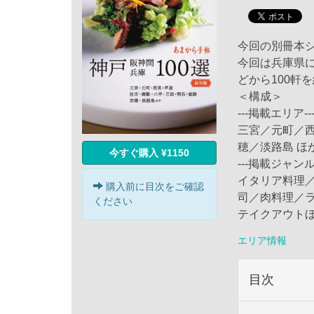
今回の別冊本シ
今回は兵庫県
どから100軒
＜構成＞
---掲載エリア--
三宮／元町／
穂／淡路島 ほ
今すぐ購入 ¥1150
---掲載ジャンル-
イタリア料理
購入前に目次をご確認
司／肉料理／
ください
テイクアウト
エリア情報
目次