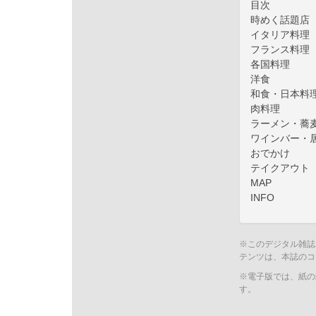
目次
時めく話題店
イタリア料理
フランス料理
各国料理
洋食
和食・日本料
肉料理
ラーメン・蕎
ワインバー・
おでかけ
テイクアウト
MAP
INFO
※このデジタル雑誌
テンツは、本誌のコ
※電子版では、紙の
す。