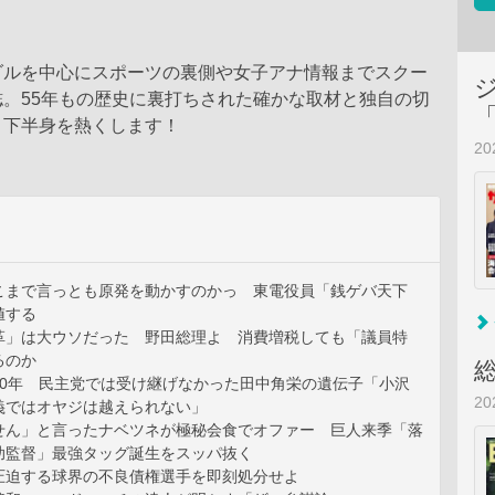
ダルを中心にスポーツの裏側や女子アナ情報までスクー
。55年もの歴史に裏打ちされた確かな取材と独自の切
と下半身を熱くします！
2
こまで言っとも原発を動かすのかっ 東電役員「銭ゲバ天下
値する
革」は大ウソだった 野田総理よ 消費増税しても「議員特
るのか
40年 民主党では受け継げなかった田中角栄の遺伝子「小沢
2
義ではオヤジは越えられない」
せん」と言ったナベツネが極秘会食でオファー 巨人来季「落
助監督」最強タッグ誕生をスッパ抜く
圧迫する球界の不良債権選手を即刻処分せよ