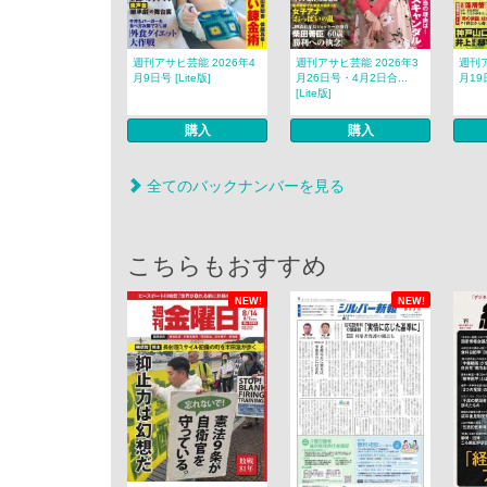
週刊アサヒ芸能 2026年4
週刊アサヒ芸能 2026年3
週刊ア
月9日号 [Lite版]
月26日号・4月2日合...
月19日
[Lite版]
購入
購入
全てのバックナンバーを見る
こちらもおすすめ
NEW!
NEW!