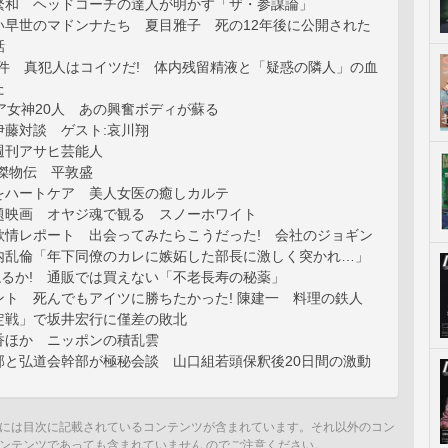
繁和 ヘッドコーチの達人が明かす「ザ・参謀論」
い早世のマドンナたち 夏目雅子 死の12年後に公開された
話
事件 真犯人はコイツだ! 体内残留精液と「疑惑の隣人」の血
た
ア女神20人 あの興奮ボディが蘇る
伊藤対談 ゲスト:哀川翔
週刊アサヒ芸能人
傑物伝 平敦盛
をハートケア 美人女医の癒しカルテ
題映画 オヤジ魂で観る スノーホワイト
欲情レポート 出会ってみたらこうだった! 会社のジョギン
内乱倫「年下同僚のカレに嫉妬した部長に激しく突かれ…」
ねるか! 通販では買えない「不老長寿の秘薬」
ント 死んでもアイツに勝ちたかった! 陳建一 料理の鉄人
定戦」で坂井宏行に僅差の敗北
香ほか ニッポンの積乱雲
部と弘道会幹部が極秘会談 山口組若頭保釈後20日間の激動
には目次に記載されているコンテンツが含まれています。それ以外のコン
ンテンツであっても含まれていません のでご注意ください。