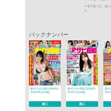
※電子版では、紙の
す。
バックナンバー
NEW!
週刊アサヒ芸能 2026年8
週刊アサヒ芸能 2026年8
週刊ア
月18日号 [Lite版]
月4日号 [Lite版]
月21日
購入
購入