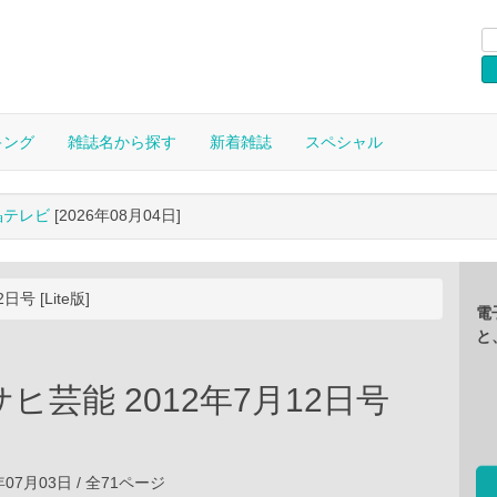
キング
雑誌名から探す
新着雑誌
スペシャル
晶テレビ
[2026年08月04日]
号 [Lite版]
電
と
ヒ芸能 2012年7月12日号
年07月03日 / 全71ページ