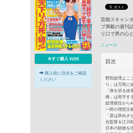
芸能スキャン
プ満載の週刊誌
り口で男の心
ニュース
今すぐ購入 ¥205
目次
購入前に目次をご確認
野田総理よこ
ください
り」は万死に
「身を切る改
権」は死守す
総理就任から
一郎の理想主
「原は辞めさ
合監督＆江川
日本の財政を