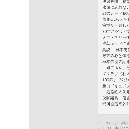
伊原春樹 森
永遠に忘れな
幻のヌード秘
東電OL殺人
液型が一致し
90年台グラビ
天才・テリー
浅草キッドの
真説! 日本史
殿方の心と体
秋本鉄次の話
「即アポ女」
グクラブで社
100歳まで死
激白ドキュメ
「最強鉄人決
尖閣諸島、優
稲川会最高幹
※このデジタル雑誌
テンツは、本誌のコ