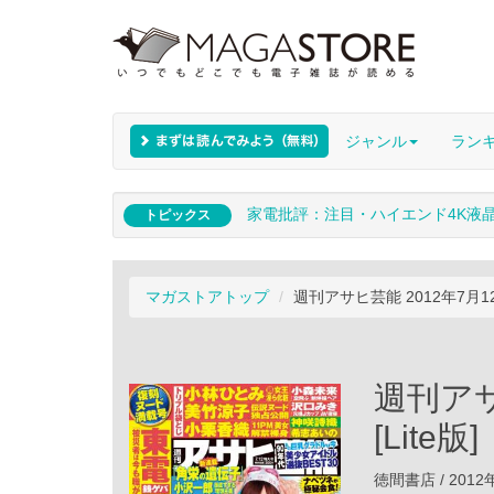
ジャンル
ラン
家電批評：注目・ハイエンド4K液
トピックス
マガストアトップ
週刊アサヒ芸能 2012年7月12日
週刊アサ
[Lite版]
徳間書店 / 2012