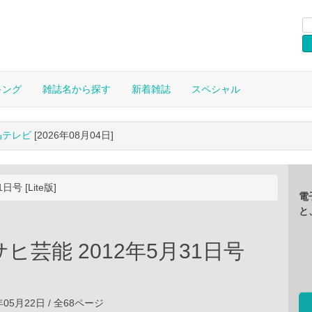
キング
雑誌名から探す
新着雑誌
スペシャル
晶テレビ
[2026年08月04日]
号 [Lite版]
電
と
ヒ芸能 2012年5月31日号
年05月22日 / 全68ページ