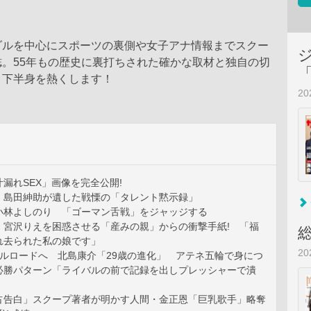
ダルを中心にスポーツの裏側や女子アナ情報までスクー
。55年もの歴史に裏打ちされた確かな取材と独自の切
と下半身を熱くします！
2
漏れSEX」画像を完全公開!
 島田紳助が遺した戦慄の「タレント黙示録」
s小林よしのり 「ゴーマン舌戦」をジャッジする
 宮沢りえを困惑させる「産みの親」からの衝撃手紙! 「福
れ去られた私の娘です」
2
ダルロードへ 北島康介「29歳の進化」 アテネ五輪で身につ
必勝パターン「ライバルの前で記録を出しプレッシャーで潰
占告白」スクープ著者が明かす人間・金正恩「巨乳歌手」略奪