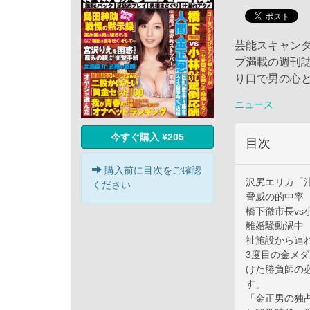
芸能スキャン
プ満載の週刊誌
り口で男の心
ニュース
今すぐ購入 ¥205
目次
購入前に目次をご確認
沢尻エリカ「汁
ください
脅威の的中率
橋下徹市長v
離婚騒動渦中
祉施設から連
3度目の金メ
けた勝負師の
す」
「金正男の独