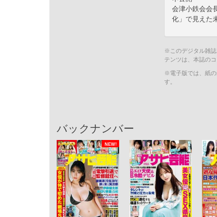
会津小鉄会会
化」で見えた
※このデジタル雑誌
テンツは、本誌のコ
※電子版では、紙の
す。
バックナンバー
NEW!