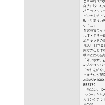
と留学時代の(
奔放に脱いだ
相手のフルヌ
ピンチをチャ
敗・引退後の
いて…」
自家発電ワイ
天才・テリー
浅草キッドの
真説! 日本史
殿方の心と体
秋本鉄次の話
「即アポ女」
の温泉コンパ
「女性を紹介
ヒオ大佐が新
本誌名物100
BEST30
「飛ばないボ
ッパー」たち
カミングアウト
ネ公開