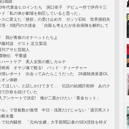
恥)成績
80年代黄金ヒロインたち 洞口依子 デビュー作で伊丹十三
ード「私の体が劇場を制圧していると思った」
ンスに変えた「挫折」の受け止め方 ガッツ石松 世界挑戦失
苦境・3億円の大借金 「自殺も考えたが生命保険を解約して
ド 我が青春のオナペットたちよ
伊藤対談 ゲスト:足立梨花
週刊アサヒ芸能人
傑物伝 平重盛
をハートケア 美人女医の癒しカルテ
題映画 オヤジ魂で観る! バッド・ティーチャー
欲情レポート 出会ってみたらこうだった 28歳独身派遣OL
ニオン体験
してほしい」と話しかけてきて… 伝説の結婚詐欺師 あのク
宿で詐欺を続けていた
0人アンケートで決定! 俺が二股かけたい「黄金セット」
ール」で登板数が激増 中日・浅尾だけじゃない「過労死スト
の断末魔
で社内騒然 「元AV女嬢」大手新聞記者のSEX淫技を特ダ