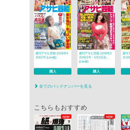
週刊アサヒ芸能 2026年4
週刊アサヒ芸能 2026年3
週刊ア
月9日号 [Lite版]
月26日号・4月2日合...
月19日
[Lite版]
購入
購入
全てのバックナンバーを見る
こちらもおすすめ
NEW!
NEW!