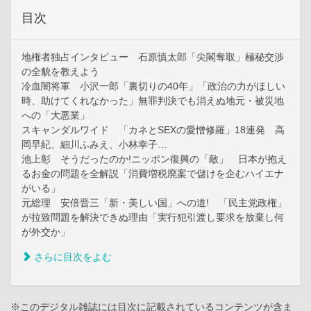
目次
地権者独占インタビュー 石原慎太郎「尖閣奪取」極秘交渉
の全貌を教えよう
冷血闇将軍 小沢一郎「裏切りの40年」「政治の力がほしい
時、助けてくれなかった」無罪判決でも消えぬ地元・被災地
への「大悪業」
スキャンダルワイド 「カネとSEXの愛憎修羅」18連発 高
岡早紀、細川ふみえ、小林幸子…
池上彰 そうだったのか!ニッポン復興の「敵」 日本が抱え
るお金の問題を全解説「消費増税廃案で儲けを企むハイエナ
がいる」
元総理 安倍晋三「新・美しい国」への道! 「民主党政権」
が拉致問題を解決できぬ理由「実行犯引渡し要求を放棄し何
が外交か」
さらに目次をよむ
※このデジタル雑誌には目次に記載されているコンテンツが含ま