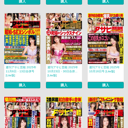
購入
購入
購入
週刊アサヒ芸能 2025年
週刊アサヒ芸能 2025年
週刊アサヒ芸能 2025年
11月6日・13日合併号
10月23日・30日合併...
10月16日号 [Lite版]
[Lite版]
[Lite版]
購入
購入
購入