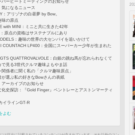
ーバーヒートミーティングのお知らせ
2
NE：気になるニュース
ORY：アリゾナの白昼夢 by Bow。
趣味の原点
INE with MINI：ミニと共に生きた42年
MINI：原点の資格はサステナブルにあり
E MODELS：趣味の世界の大センパイを追いかけて
INI COUNTACH LP400：全国にスーパーカー少年が生まれた
08 GTS QUATTROVALVOLE：白銀の跳ね馬が忘れられなくて
カで見る3世代クルマ趣味よもやま話
ン関係者に聞く私の「クルマ趣味原点」
者が選ぶ私の好きなBowさんの表紙
・アーカイブのお知らせ
化史探訪：『Gold Finger』ベントレーとアストンマーティ
カイラインGT-R
をよむ
には目次に記載されているコンテンツが含まれています。それ以外のコン