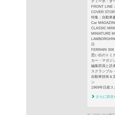
ティーポ・オ
FRONT LI
COVER ST
特集：自動車
Car MAGAZ
CLASSIC 
MINIATUR
LAMBORGH
日
FERRARI 3
思い出のトミ
カー・マガジ
編集部員と読
スクランブル
自動車技術＆文
ン
1969年日産ス
さらに目次
※このデジタル雑誌