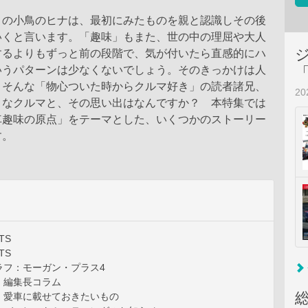
りの小鳥のヒナは、最初にみたものを親と認識しその後
いくと言います。「趣味」もまた、世の中の理屈や大人
するよりもずっと前の段階で、気が付いたら直感的にハ
いうパターンは少なくないでしょう。そのきっかけは人
。そんな「物心ついた時からクルマ好き」の読者諸兄、
2
きなクルマと、その思い出はなんですか？ 本特集では
車趣味の原点」をテーマとした、いくつかのストーリー
す。
TS
TS
ラフ：モーガン・プラス4
NE：編集長コラム
NE：愛車に載せておきたいもの