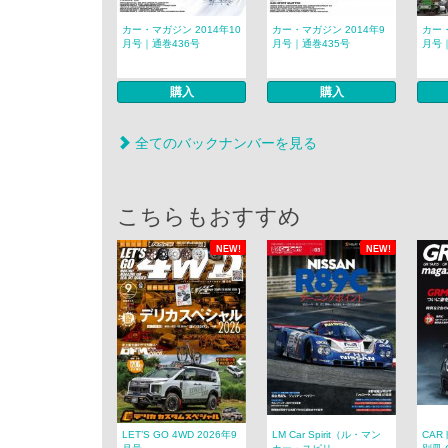
カー・マガジン 2014年10
カー・マガジン 2014年9
カー・
月号｜通巻436号
月号｜通巻435号
月号｜
購入
購入
全てのバックナンバーを見る
こちらもおすすめ
NEW!
NEW!
LET’S GO 4WD 2026年9
LM Car Spirit（ル・マン
CAR