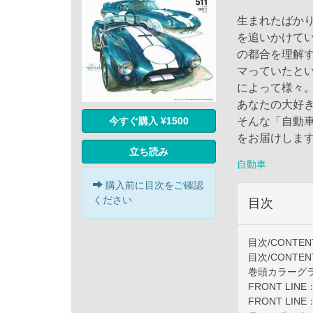
生まれたばか
を追いかけて
の都合を理解
マっていたと
によって様々
あなたの大好
今すぐ購入 ¥1500
そんな「自動
をお届けしま
立ち読み
自動車
購入前に目次をご確認
ください
目次
目次/CONTEN
目次/CONTEN
巻頭カラーグ
FRONT LI
FRONT LI