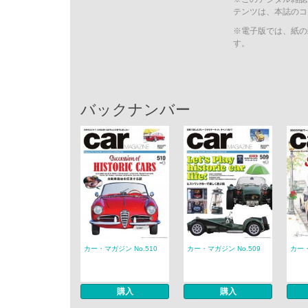
テンツは、本誌のコ
※電子版では、紙の
す。
バックナンバー
カー・マガジン No.510
カー・マガジン No.509
カー・
購入
購入