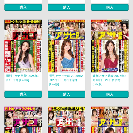
購入
購入
購入
週刊アサヒ芸能 2025年3
週刊アサヒ芸能 2025年2
週刊アサヒ芸能 2025年2
月13日号 [Lite版]
月27日・3月6日合併...
月13日・20日合併号
[Lite版]
[Lite版]
購入
購入
購入