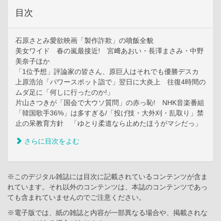
目次
石原さとみ愛欲映画「製作詐欺」の噴飯全貌
美女ワイド 春の嵐最接近! 宮﨑あおい・長澤まさみ・中野
美奈子ほか
「1位予想」評論家の皆さん、原巨人はそれでも優勝デスカ
上原浩治「パワースポット詣で」翌日に大炎上 往復4時間の
ムダ足に「何しに行ったのか!」
片山さつきが「国会で大ウソ質問」の赤っ恥! NHK音楽番組
「韓国歌手36%」は多すぎる/「投げ技・大外刈・乱取り」禁
止の呆教育方針 「ゆとり柔道なら止めたほうがマシだっ」
さらに目次をよむ
※このデジタル雑誌には目次に記載されているコンテンツが含ま
れています。それ以外のコンテンツは、本誌のコンテンツであっ
ても含まれていませんのでご注意ください。
※電子版では、紙の雑誌と内容が一部異なる場合や、掲載されな