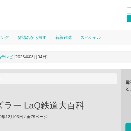
キング
雑誌名から探す
新着雑誌
スペシャル
晶テレビ
[2026年08月04日]
科
電
と
ラー LaQ鉄道大百科
0年12月03日 / 全79ページ