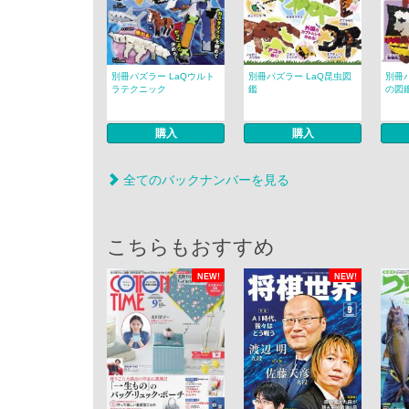
別冊パズラー LaQウルト
別冊パズラー LaQ昆虫図
別冊
ラテクニック
鑑
の図
購入
購入
全てのバックナンバーを見る
こちらもおすすめ
NEW!
NEW!