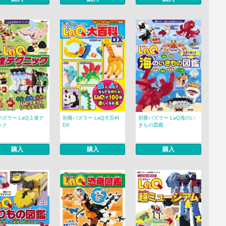
パズラー LaQ上達テ
別冊パズラー LaQ大百科
別冊パズラー LaQ海のい
ック
DX
きもの図鑑
購入
購入
購入