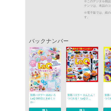
※このデジタル雑誌
テンツは、本誌のコ
※電子版では、紙の
す。
バックナンバー
別冊パズラー ゆめいろ
別冊パズラー かんたん！
別冊
LaQ 365日ときめく☆
つくれる！ LaQ 2 ...
つくれ
お...
購入
購入