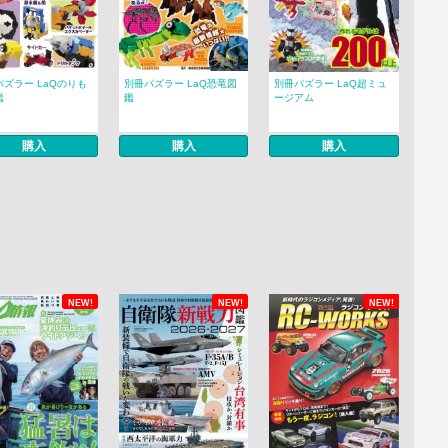
パズラー LaQのりも
別冊パズラー LaQ恐竜図
別冊パズラー LaQ超ミュ
鑑
鑑
ージアム
購入
購入
購入
NEW!
NEW!
NEW!