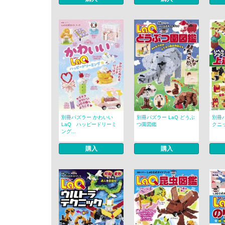
別冊パズラー かわいい
別冊パズラー LaQ どうぶ
別冊
LaQ ハッピードリーミ
つ園図鑑
クニ
ング...
購入
購入