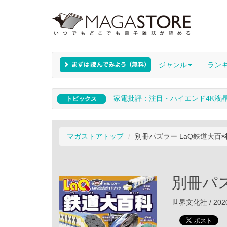
ジャンル
ラン
家電批評：注目・ハイエンド4K液
トピックス
マガストアトップ
別冊パズラー LaQ鉄道大百
別冊パズ
世界文化社 / 202