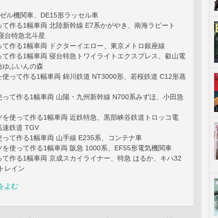
ーゼル機関車、DE15形ラッセル車
て作る1幅車両 北陸新幹線 E7系かがやき、南海ラピート
、寝台特急北斗星
って作る1幅車両 ドクターイエロー、東京メトロ銀座線
って作る1幅車両 寝台特急トワイライトエクスプレス、叡山電
急ゆふいんの森
使って作る1幅車両 錦川鉄道 NT3000形、若桜鉄道 C12形蒸
って作る1幅車両 山陽・九州新幹線 N700系みずほ、小田急
ツを使って作る1幅車両 近鉄特急、黒部峡谷鉄道トロッコ電
速鉄道 TGV
って作る1幅車両 山手線 E235系、コンテナ車
を使って作る1幅車両 阪急 1000系、EF55形電気機関車
て作る1幅車両 京成スカイライナー、特急 はるか、キハ32
トレイン
をよむ