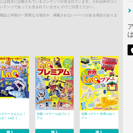
には目次に記載されているコンテンツが含まれています。それ以外のコン
ンテンツであっても含まれていません のでご注意ください。
雑誌と内容が一部異なる場合や、掲載されないページがある場合がありま
パズラー かんたん！
別冊パズラー LaQプレミ
別冊パズラー 世界LaQツ
る！ LaQ １ ...
アム
アー
購入
購入
購入