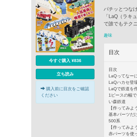
パチッとつな
「LaQ（ラキ
で誰でもテク
趣味
目次
今すぐ購入 ¥836
目次
立ち読み
LaQってなー
LaQハカセ登
LaQで鉄道を
購入前に目次をご確認
1ピースの幅で
ください
い森鉄道
【作ってみよう
基本パーツだけ
500系
【作ってみよう2
赤パーツを使っ