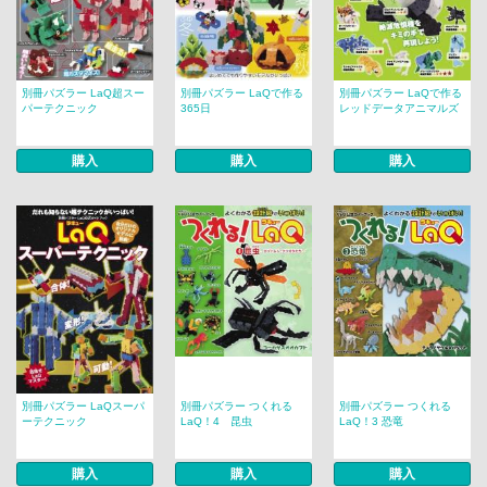
別冊パズラー LaQ超スー
別冊パズラー LaQで作る
別冊パズラー LaQで作る
パーテクニック
365日
レッドデータアニマルズ
購入
購入
購入
別冊パズラー LaQスーパ
別冊パズラー つくれる
別冊パズラー つくれる
ーテクニック
LaQ！4 昆虫
LaQ！3 恐竜
購入
購入
購入