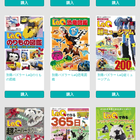
購入
購入
購入
別冊パズラー LaQのりも
別冊パズラー LaQ恐竜図
別冊パズラー LaQ超ミュ
の図鑑
鑑
ージアム
購入
購入
購入