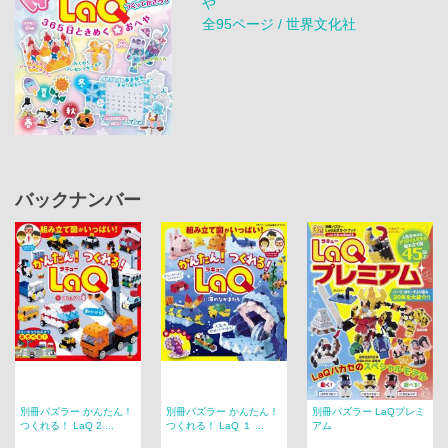
や
全95ページ / 世界文化社
バックナンバー
別冊パズラー かんたん！
別冊パズラー かんたん！
別冊パズラー LaQプレミ
つくれる！ LaQ 2 ...
つくれる！ LaQ １ ...
アム