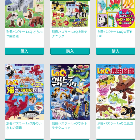
別冊パズラー LaQ どうぶ
別冊パズラー LaQ上達テ
別冊パズラー LaQ大百科
つ園図鑑
クニック
DX
購入
購入
購入
別冊パズラー LaQ海のい
別冊パズラー LaQウルト
別冊パズラー LaQ昆虫図
きもの図鑑
ラテクニック
鑑