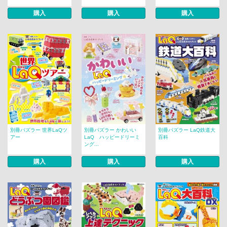
購入
購入
購入
別冊パズラー 世界LaQツ
別冊パズラー かわいい
別冊パズラー LaQ鉄道大
アー
LaQ ハッピードリーミ
百科
ング...
購入
購入
購入