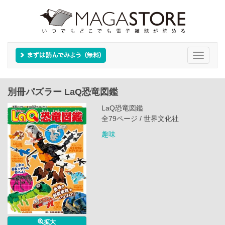
Toggle
navigati
別冊パズラー LaQ恐竜図鑑
LaQ恐竜図鑑
全79ページ / 世界文化社
趣味
拡大