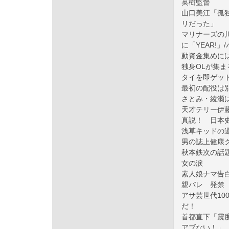
英樹監督
山口美江「孤
リだった」
マリナーズの
に「YEAR!
動資金集めに
独身OLが集
タイを即ゲッ
最初の配役は
さとみ・綾瀬
天才テリー伊
真説！ 日本
浅草キッドの
男の誌上健康
秋本鉄次の話
女の涙
素人娘ナマ告
親バレ 発禁
アサ芸世代1
だ！
首都直下「震
アブない！」