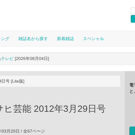
キング
雑誌名から探す
新着雑誌
スペシャル
晶テレビ
[2026年08月04日]
号 [Lite版]
電
と
ヒ芸能 2012年3月29日号
年03月20日 / 全67ページ