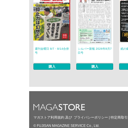
週刊金曜日 8/7・8/14合併
シルバー新報 2026年8月7
紙の爆
号
日号
購入
購入
マガストア利用規約
及び
プライバシーポリシー
|
特定商取引
© FUJISAN MAGAZINE SERVICE Co., Ltd.