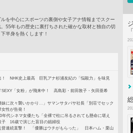
ダルを中心にスポーツの裏側や女子アナ情報までスクー
。55年もの歴史に裏打ちされた確かな取材と独自の切
と下半身を熱くします！
2
出！ NHK史上最高 巨乳アナ杉浦友紀の「悩殺力」を味見
ドSEXY「女粉」が飛来中！ 高島彩・前田敦子・矢田亜希
姉妹に次々襲いかかり…」サマンサタバサ社長「別荘でセック
2
撃女性が告発！
70年代シネマ女優たち「全裸で柱に吊るされても懸命に堪え
枝子 16歳で演じた盲目の娼婦役
監督連続直撃！ 「優勝はウチがもらった」 日本ハム・栗山