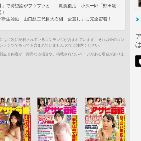
対」で待望論がフツフツと… 剛腕復活 小沢一郎「野田殺
起！
が新生始動 山口組二代目大石組「盃直し」に完全密着！
には目次に記載されているコンテンツが含まれています。それ以外のコン
ンテンツであっても含まれていません のでご注意ください。
雑誌と内容が一部異なる場合や、掲載されないページがある場合がありま