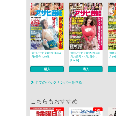
週刊アサヒ芸能 2026年4
週刊アサヒ芸能 2026年3
週刊ア
月9日号 [Lite版]
月26日号・4月2日合...
月19日
[Lite版]
購入
購入
全てのバックナンバーを見る
こちらもおすすめ
NEW!
NEW!