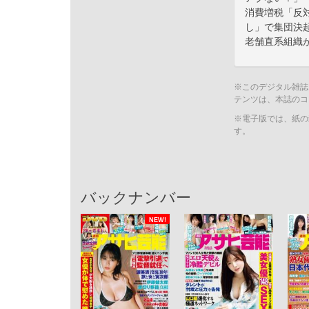
消費増税「反
し」で集団決
老舗直系組織
※このデジタル雑誌
テンツは、本誌のコ
※電子版では、紙の
す。
バックナンバー
NEW!