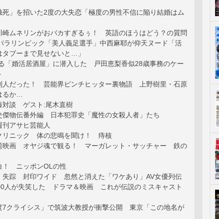
独死」を招いた2度の大失恋「極度の男性不信に陥り結婚はム
川崎ムネリンがおバカすぎるぅ！ 英語のほうはどう？の質問
」/パラリンピック「美人義足選手」中西麻耶が仰天ヌード「活
はタブーまで見せないと…」
まる「婚活居酒屋」に潜入した 戸田恵梨香似28歳事務のケー
ト
別人だった！ 芸能界ピンチヒッター裏物語 上野樹里・石原
はるか…
藤対談 ゲスト:尾木直樹
史傑物伝番外編 日本犯罪史「魔性の女殺人者」たち
週刊アサヒ芸能人
クリニック 体の悲鳴を聞け！ 痔核
題映画 オヤジ魂で観る！ マーガレット・サッチャー 鉄の
白！ ニッポンOLの性
 失踪 封印ワイド 忽然と消えた「ワケあり」AV女優列伝
000人が失笑した ドラマ＆映画 これが伝説のミスキャスト
度7クライシス」で筑波大教授が衝撃公開 東京「この地名が