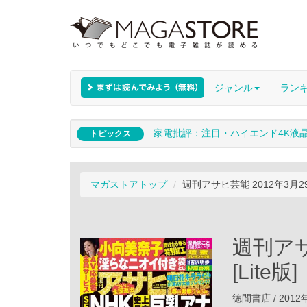
ジャンル
ラン
家電批評：注目・ハイエンド4K液
トピックス
マガストアトップ
週刊アサヒ芸能 2012年3月29日
週刊アサ
[Lite版]
徳間書店 / 2012