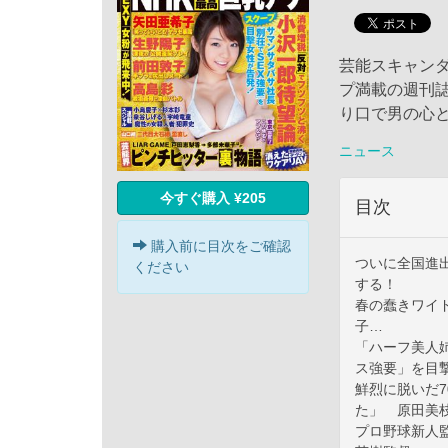
芸能スキャン
プ満載の週刊誌
り口で男の心
ニュース
今すぐ購入 ¥205
目次
購入前に目次をご確認
ついに全国進
ください
する！
春の蠢きワイ
子…
「ハーフ美人
ス強要」を目
鮮烈に脱いだ
た」 原田美
プロ野球新人