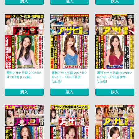
購入
購入
購入
週刊アサヒ芸能 2025年3
週刊アサヒ芸能 2025年2
週刊アサヒ芸能 2025年2
月13日号 [Lite版]
月27日・3月6日合併...
月13日・20日合併号
[Lite版]
[Lite版]
購入
購入
購入