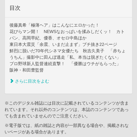
目次
後藤真希「極薄ヘア」はこんなにエロかった！
花びらマン開！ NEWSなおっぱいを揉みしだくッ！ カト
パン、高岡早紀、優香、オセロ中島ほか
東日本大震災「余震、いまだ止まず」ブチ抜き22ページ
鮮烈に脱いだ70年代シネマ女優たち 秋吉久美子 「赤ちょ
うちん」撮影中に田んぼ逃走「私、本当は脱ぎたくない」
プロ野球新人監督連続直撃！ 「優勝はウチがもらった」
阪神・和田豊監督
さらに目次をよむ
※このデジタル雑誌には目次に記載されているコンテンツが含ま
れています。それ以外のコンテンツは、本誌のコンテンツであっ
ても含まれていませんのでご注意ください。
※電子版では、紙の雑誌と内容が一部異なる場合や、掲載されな
いページがある場合があります。