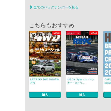
全てのバックナンバーを見る
こちらもおすすめ
NEW!
NEW!
LET’S GO 4WD 2026年9
LM Car Spirit（ル・マン
CAR
月号
カー・スピリ...
brand
購入
購入