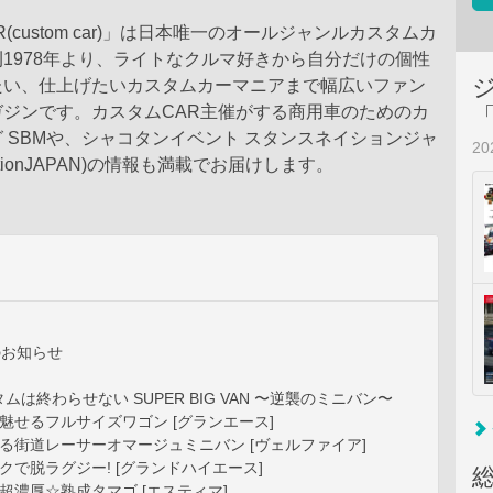
(custom car)」は日本唯一のオールジャンルカスタムカ
1978年より、ライトなクルマ好きから自分だけの個性
たい、仕上げたいカスタムカーマニアまで幅広いファン
ガジンです。カスタムCAR主催がする商用車のためのカ
 SBMや、シャコタンイベント スタンスネイションジャ
2
nationJAPAN)の情報も満載でお届けします。
のお知らせ
ムは終わらせない SUPER BIG VAN 〜逆襲のミニバン〜
魅せるフルサイズワゴン [グランエース]
ける街道レーサーオマージュミニバン [ヴェルファイア]
で脱ラグジー! [グランドハイエース]
超濃厚☆熟成タマゴ [エスティマ]