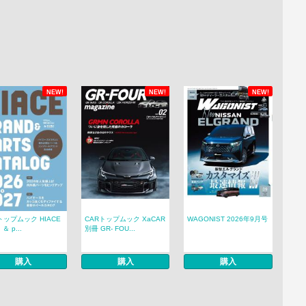
NEW!
NEW!
NEW!
トップムック HIACE
CARトップムック XaCAR
WAGONIST 2026年9月号
 ＆ p...
別冊 GR- FOU...
購入
購入
購入