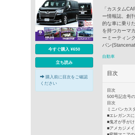
「カスタムCAR
ー情報誌。創刊
的な車に乗り
を持つカーマ
ーミーティング
パン(Stance
今すぐ購入 ¥650
自動車
立ち読み
目次
購入前に目次をご確認
ください
目次
500号記念号
目次
ミニバンカスタ
■エレガンスに
■鬼才が手が
■アメカジメイク
■変態マニアの