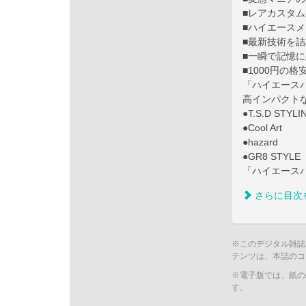
■レアカスタムヘ
■ハイエースメイ
■最新技術を詰
■一瞬で記憶
■1000円の格
「ハイエースハ
高インパクトなス
●T.S.D STYLI
●Cool Art
●hazard
●GR8 STYLE
「ハイエースハ
さらに目次
※このデジタル雑誌
テンツは、本誌のコ
※電子版では、紙の
す。