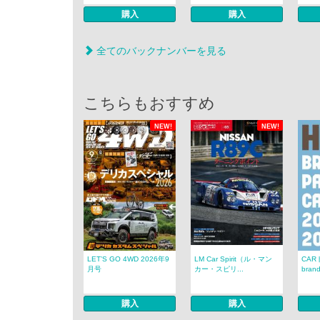
購入
購入
全てのバックナンバーを見る
こちらもおすすめ
NEW!
NEW!
LET’S GO 4WD 2026年9
LM Car Spirit（ル・マン
CAR
月号
カー・スピリ...
brand
購入
購入