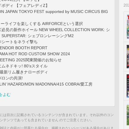
2
ボディ 【フェアレディZ】
N JAPAN TOKYO FEST supported by MUSIC CIRCUS BIG
カーライフを楽しくする AIRFORCEという選択
見の新作ホイール NEW WHEEL COLLECTION WORK: シ
 SUPERSTAR: シェブロンレーシングM2
新作シートをネライ撃ち
VENDOR BOOTH REPORT
AMA HOT ROD CUSTOM SHOW 2024
 MEETING 2025関東開催のお知らせ
ムネドキッ! 80’sスタイル
 最新リム履きナローボディ
ロンの共演!
YLIN’ HAZARD/MDN MADONNA/415 COBRA/愛工房
をよむ
には目次に記載されているコンテンツが含まれています。それ以外のコン
ンテンツであっても含まれていません のでご注意ください。
雑誌と内容が一部異なる場合や、掲載されないページがある場合がありま