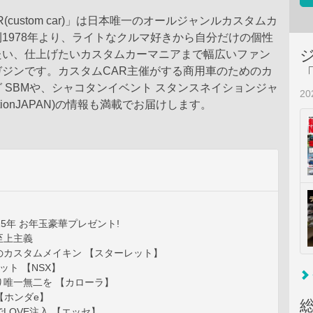
(custom car)」は日本唯一のオールジャンルカスタムカ
1978年より、ライトなクルマ好きから自分だけの個性
たい、仕上げたいカスタムカーマニアまで幅広いファン
ガジンです。カスタムCAR主催がする商用車のためのカ
 SBMや、シャコタンイベント スタンスネイションジャ
2
enationJAPAN)の情報も満載でお届けします。
25年 お年玉豪華プレゼント!
至上主義
のカスタムメイキン 【スターレット】
ット 【NSX】
り唯一無二を 【カローラ】
 【ホンダe】
LOVE注入 【エッセ】