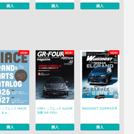
購入
購入
購入
NEW!
NEW!
NEW!
トップムック HIACE
CARトップムック XaCAR
WAGONIST 2026年9月号
 ＆ p...
別冊 GR- FOU...
購入
購入
購入