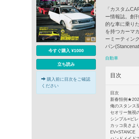
「カスタムCAR
ー情報誌。創刊
的な車に乗り
を持つカーマ
ーミーティング
パン(Stanc
今すぐ購入 ¥1000
自動車
立ち読み
目次
購入前に目次をご確認
ください
目次
新春恒例★20
俺のスタンス
セオリー無視
シンプル×ビレ
カッコ良さよ
EV×STANCE
ハンドメイドで