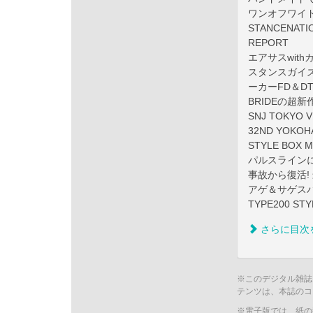
ワンオフワイド
STANCENATIO
REPORT
エアサスwith
スタンスガイズ必
ーカーFD＆DT
BRIDEの超
SNJ TOKYO 
32ND YOKOH
STYLE BOX
パルスラインに
事故から復活!
アゲ＆サゲスパ
TYPE200 ST
さらに目次
※このデジタル雑誌
テンツは、本誌のコ
※電子版では、紙の