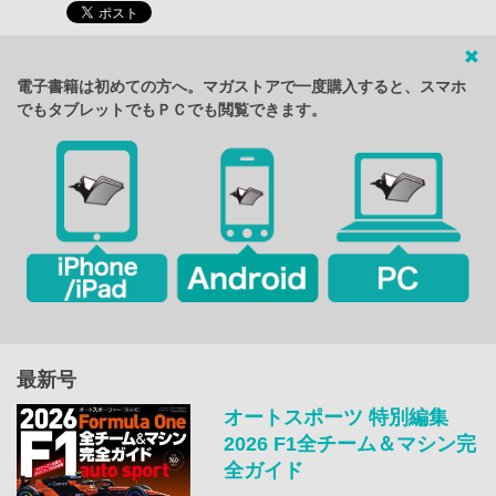
電子書籍は初めての方へ。マガストアで一度購入すると、スマホ
でもタブレットでもＰＣでも閲覧できます。
最新号
オートスポーツ 特別編集
2026 F1全チーム＆マシン完
全ガイド