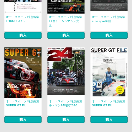
オートスポーツ 特別編集
オートスポーツ 特別編集
オートスポーツ 特別編集
FORMULA 1 fi...
F1全チーム＆マシン完
auto sport別冊...
全...
購入
購入
購入
オートスポーツ 特別編集
オートスポーツ 特別編集
オートスポーツ 特別編集
SUPER GT FIL...
ル・マン24時間2016
SUPER GT FIL...
購入
購入
購入