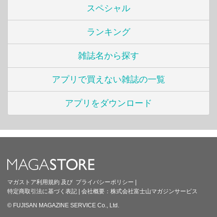
スペシャル
ランキング
雑誌名から探す
アプリで買えない雑誌の一覧
アプリをダウンロード
マガストア利用規約
及び
プライバシーポリシー
|
特定商取引法に基づく表記
|
会社概要：
株式会社富士山マガジンサービス
© FUJISAN MAGAZINE SERVICE Co., Ltd.