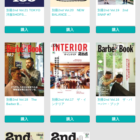
別冊2nd Vol.21 TOKYO
別冊2nd Vol.20 NEW
別冊2nd Vol.19 2nd
洋服SHOPS...
BALANCE ...
SNAP #7
購入
購入
購入
別冊2nd Vol.18 The
別冊2nd Vol.17 ザ・イ
別冊2nd Vol.16 ザ・バ
Barber B...
ンテリア
ーバー・ブック
購入
購入
購入