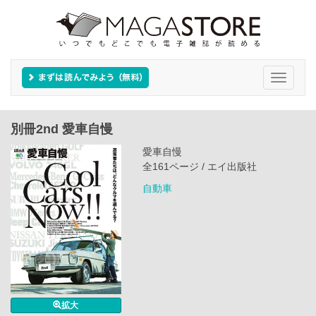
Toggle
navigati
別冊2nd 愛車自慢
愛車自慢
全161ページ / エイ出版社
自動車
拡大