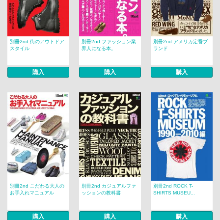
別冊2nd 街のアウトドア
別冊2nd ファッション業
別冊2nd アメリカ定番ブ
スタイル
界人になる本。
ランド
購入
購入
購入
別冊2nd こだわる大人の
別冊2nd カジュアルファ
別冊2nd ROCK T-
お手入れマニュアル
ッションの教科書
SHIRTS MUSEU...
購入
購入
購入