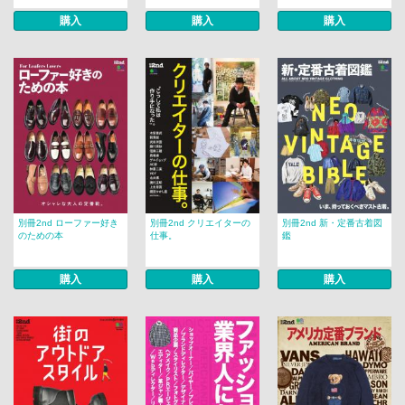
購入
購入
購入
別冊2nd ローファー好き
別冊2nd クリエイターの
別冊2nd 新・定番古着図
のための本
仕事。
鑑
購入
購入
購入