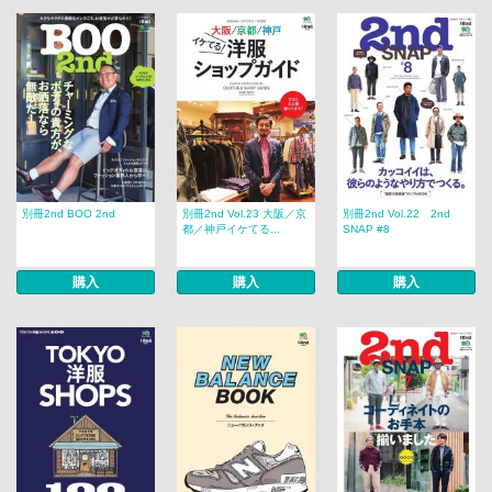
別冊2nd BOO 2nd
別冊2nd Vol.23 大阪／京
別冊2nd Vol.22 2nd
都／神戸イケてる...
SNAP #8
購入
購入
購入