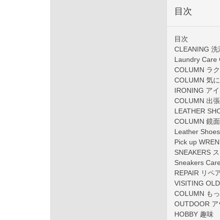
目次
目次
CLEANING 
Laundry C
COLUMN 
COLUMN 
IRONING ア
COLUMN 
LEATHER SH
COLUMN 
Leather S
Pick up W
SNEAKERS
Sneakers 
REPAIR リペ
VISITIN
COLUMN 
OUTDOOR 
HOBBY 趣味