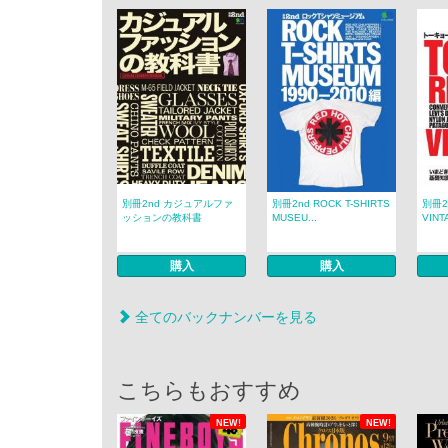
別冊2nd カジュアルファ
別冊2nd ROCK T-SHIRTS
別冊2
ッションの教科書
MUSEU...
VINTA
購入
購入
全てのバックナンバーを見る
こちらもおすすめ
NEW!
NEW!