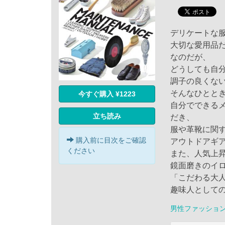
デリケートな
大切な愛用品
なのだが、
どうしても自
調子の良くな
そんなひとと
今すぐ購入 ¥1223
自分でできる
立ち読み
だき、
服や革靴に関
購入前に目次をご確認
アウトドアギ
ください
また、人気上
鏡面磨きのイ
「こだわる大
趣味人として
男性ファッショ