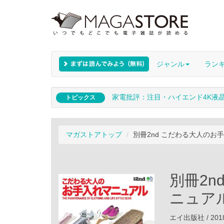
ジャンル
ラン
家電批評：注目・ハイエンド4K液
トピックス
マガストアトップ
別冊2nd こだわる大人のお
別冊2n
ニュア
エイ出版社 / 201