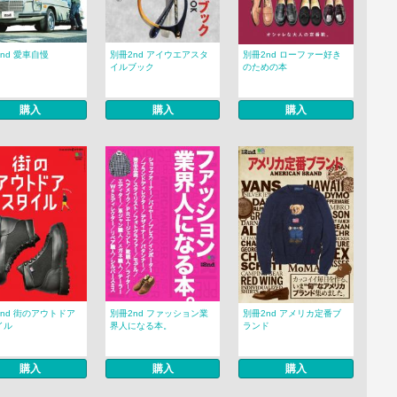
nd 愛車自慢
別冊2nd アイウエアスタ
別冊2nd ローファー好き
イルブック
のための本
購入
購入
購入
nd 街のアウトドア
別冊2nd ファッション業
別冊2nd アメリカ定番ブ
イル
界人になる本。
ランド
購入
購入
購入