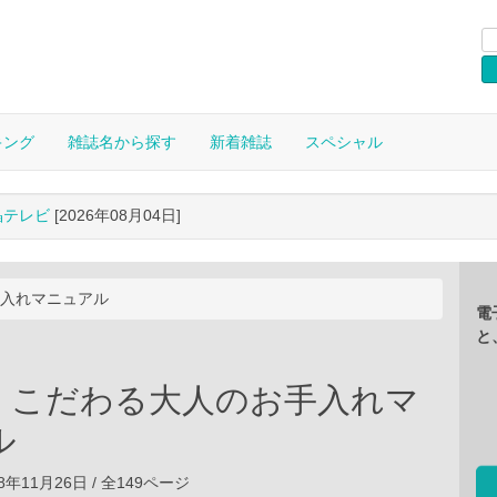
キング
雑誌名から探す
新着雑誌
スペシャル
晶テレビ
[2026年08月04日]
手入れマニュアル
電
と
d こだわる大人のお手入れマ
ル
8年11月26日 / 全149ページ