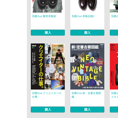
別冊2nd 断然革靴派
別冊2nd 革靴自慢2
別冊2
購入
購入
別冊2nd クリエイターの
別冊2nd 新・定番古着図
別冊2
仕事。
鑑
スタ
購入
購入