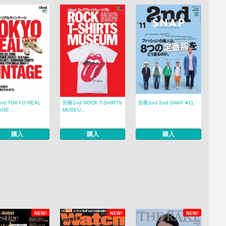
nd TOKYO REAL
別冊2nd ROCK T-SHIRTS
別冊2nd 2nd SNAP #11
GE ...
MUSEU...
購入
購入
購入
NEW!
NEW!
NEW!