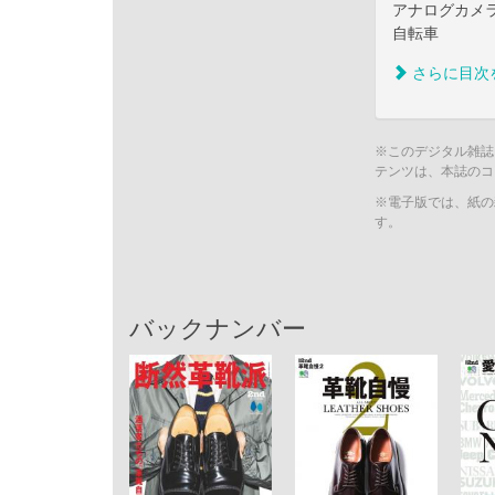
アナログカメ
自転車
さらに目次
※このデジタル雑誌
テンツは、本誌のコ
※電子版では、紙の
す。
バックナンバー