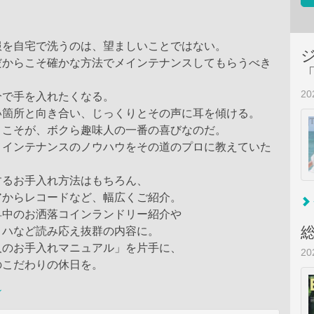
服を自宅で洗うのは、望ましいことではない。
だからこそ確かな方法でメインテナンスしてもらうべき
2
分で手を入れたくなる。
い箇所と向き合い、じっくりとその声に耳を傾ける。
きこそが、ボクら趣味人の一番の喜びなのだ。
メインテナンスのノウハウをその道のプロに教えていた
するお手入れ方法はもちろん、
アからレコードなど、幅広くご紹介。
昇中のお洒落コインランドリー紹介や
ロハなど読み応え抜群の内容に。
人のお手入れマニュアル」を片手に、
2
のこだわりの休日を。
ン