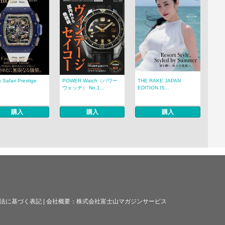
 Safari Prestige
POWER Watch（パワー
THE RAKE JAPAN
.
ウォッチ） No.1...
EDITION IS...
購入
購入
購入
法に基づく表記
|
会社概要：
株式会社富士山マガジンサービス