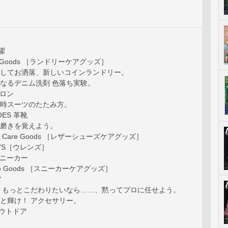
洗濯
are Goods ［ランドリーケアグッズ］
ラクしてお洒落、新しいコインランドリー。
気になるデニム洗剤 色落ち実験。
イロン
出張時スーツのたたみ方。
OES 革靴
鏡面磨きを覚えよう。
hoes Care Goods ［レザーシューズケアグッズ］
REN’S［ウレンズ］
 スニーカー
Care Goods ［スニーカーケアグッズ］
ア
G OLD もっとこだわりたいなら……、黙ってプロに任せよう。
もっと輝け！ アクセサリー。
アウトドア