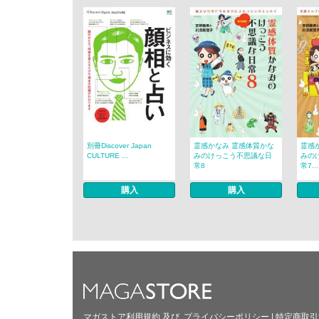
別冊Discover Japan
霊感かなみ 霊感体質かな
霊感
CULTURE ...
みのけっこう不思議な日
みの
常8
常7...
購入
購入
マガストア利用規約
及び
プライバシーポリシー
|
特定商取引