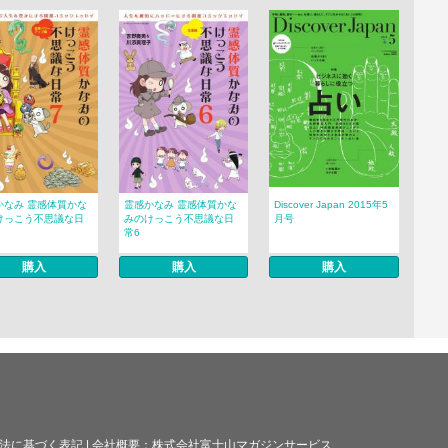
かなみ 霊感体質かな
霊感かなみ 霊感体質かな
Discover Japan 2015年5
けっこう不思議な日
みのけっこう不思議な日
月号
常6
購入
購入
購入
法に基づく表記
|
会社概要：
株式会社富士山マガジンサービス