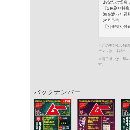
あなたの怪奇
【2色刷り特
海を渡った異
次号予告
【別冊特別付
※このデジタル雑誌
テンツは、本誌のコ
※電子版では、紙の
す。
バックナンバー
NEW!