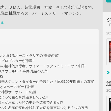
能力、ＵＭＡ、超常現象、神秘、そして都市伝説まで、
思議に挑戦するスーパーミステリー・マガジン。
ラル
2
つづけるオーストラリアの“奇跡の家”
グロブスターが漂着!!
位の精神的指導者」サイマー・ラクシュミ・デヴィ来日!
ズウェルUFO事件 最後の死角
SS
未来人ジョン・タイターが予言した「昭和100年問題」の真実
」とスペースガード計画
2
の神獣サーポパードの謎
よって巨石を浮遊させていた!!
眞人が用意した箱の中身を透視できるか!?
ャル】悪魔の支配を脱して天使を味方につける４つの方法