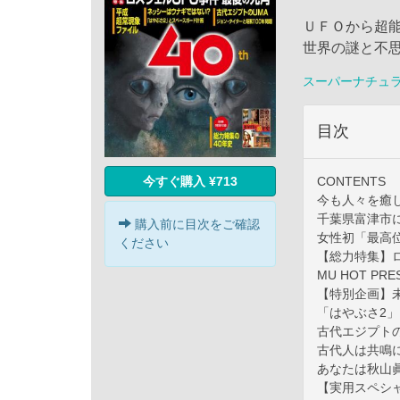
ＵＦＯから超
世界の謎と不
スーパーナチュ
目次
今すぐ購入 ¥713
CONTENTS
今も人々を癒し
千葉県富津市に
購入前に目次をご確認
女性初「最高
ください
【総力特集】ロ
MU HOT PRE
【特別企画】
「はやぶさ2
古代エジプト
古代人は共鳴に
あなたは秋山
【実用スペシ