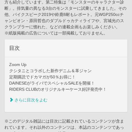
方も紹介しています。第二特集は「モンスターのキャラクター診
断」。排気量の異なる3台のモンスターに試乗してきました。その
他、パイクスピーク2019や鈴鹿8耐もレポート。元WGP250ccチ
ャンピオン・原田哲也のダブルドゥカティライフや、宮城光のス
クランブラーに惚れた、などの連載企画もお楽しみください。
※紙版掲載の広告については一部掲載しておりません。
目次
Zoom Up
クシタニとコラボした新作デニム＆革ジャン
定期購読でドカマガが50％お得に！
DAINESEがライパでスペシャルSALEを開催！
RIDERS CLUBのオリジナルキーケース好評発売中！
さらに目次をよむ
※このデジタル雑誌には目次に記載されているコンテンツが含ま
れています。それ以外のコンテンツは、本誌のコンテンツであっ