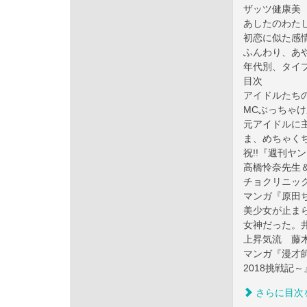
ザッツ健康美
あしたのわた
初恋に似た感
ふんわり、あ
年代別、タイ
目次
アイドルたち
MCぶっちゃ
元アイドルに主
ま、めちゃくち
祝!!『週刊ヤ
高橋怜奈先生
チョクリニッ
マンガ『原田
美少女が止ま
女神だった。
上昇気流 藤
マンガ『漫才
2018挑戦記
さらに目次