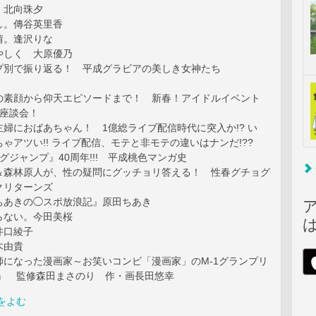
 北向珠夕
し。傳谷英里香
情。逢沢りな
やしく 大原優乃
プ別で振り返る！ 平成グラビアの美しき女神たち
の素顔から仰天エピソードまで！ 新春！アイドルイベント
け座談会！
婦におばあちゃん！ 1億総ライブ配信時代に突入か!? い
ゃアツい!! ライブ配信、モテと非モテの違いはナンだ!??
ングジャンプ』40周年!!! 平成桃色マンガ史
＆森林原人が、性の疑問にグッチョリ答える！ 性春グチョグ
クリターンズ
ちあきの◯スポ放浪記』原田ちあき
らない。今田美桜
井口綾子
木由貴
師になった漫画家～お笑いコンビ「漫画家」のM-1グランプリ
～』 監修森田まさのり 作・画長田悠幸
をよむ