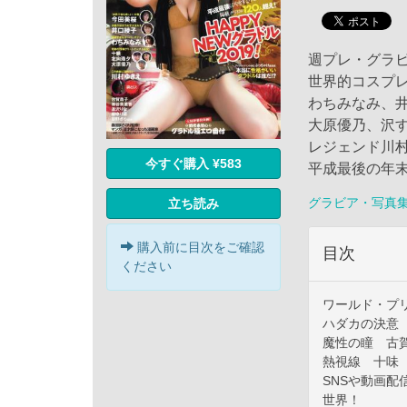
週プレ・グラビア
世界的コスプ
わちみなみ、
大原優乃、沢
レジェンド川
今すぐ購入 ¥583
平成最後の年
グラビア・写真
立ち読み
購入前に目次をご確認
目次
ください
ワールド・プ
ハダカの決意
魔性の瞳 古
熱視線 十味
SNSや動画
世界！