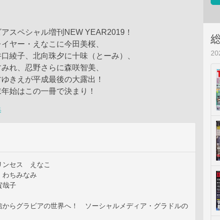
スペシャル増刊NEW YEAR2019！
レイヤー・えなこに今田美桜、
2
井口綾子、北向珠夕に十味（とーみ）、
すみれ、忍野さらに森咲智美、
村ゆきえが平成最後の大露出！
末年始はこの一冊で決まり！
集
リンセス えなこ
 わちみなみ
賀哉子
配信からグラビアの世界へ！ ソーシャルメディア・グラドルの