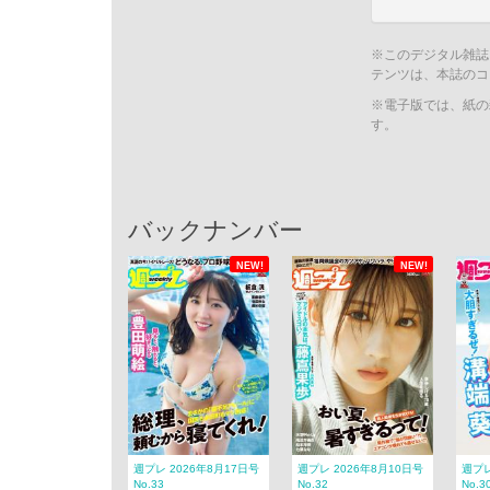
※このデジタル雑誌
テンツは、本誌のコ
※電子版では、紙の
す。
バックナンバー
NEW!
NEW!
週プレ 2026年8月17日号
週プレ 2026年8月10日号
週プレ
No.33
No.32
No.3