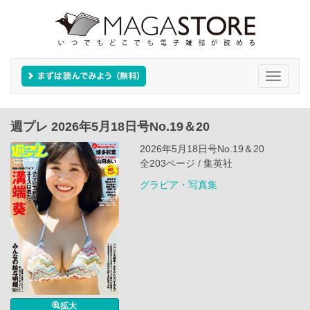
Toggle
navigati
週プレ 2026年5月18日号No.19＆20
2026年5月18日号No.19＆20
全203ページ / 集英社
グラビア・写真集
拡大