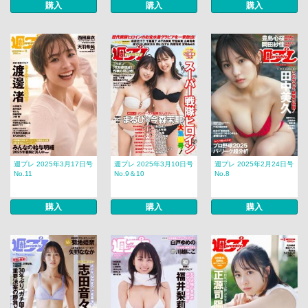
購入
購入
購入
週プレ 2025年3月17日号
週プレ 2025年3月10日号
週プレ 2025年2月24日号
No.11
No.9＆10
No.8
購入
購入
購入