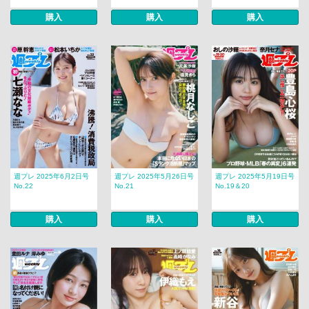
購入
購入
購入
週プレ 2025年6月2日号
週プレ 2025年5月26日号
週プレ 2025年5月19日号
No.22
No.21
No.19＆20
購入
購入
購入