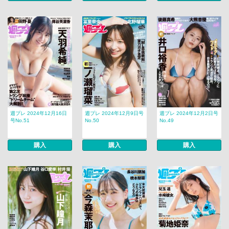
週プレ 2024年12月16日
週プレ 2024年12月9日号
週プレ 2024年12月2日号
号No.51
No.50
No.49
購入
購入
購入