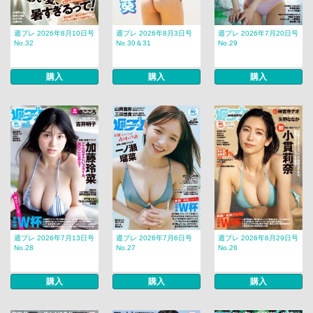
週プレ 2026年8月10日号
週プレ 2026年8月3日号
週プレ 2026年7月20日号
No.32
No.30＆31
No.29
購入
購入
購入
週プレ 2026年7月13日号
週プレ 2026年7月6日号
週プレ 2026年6月29日号
No.28
No.27
No.26
購入
購入
購入