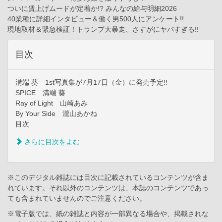
ついに賃上げムードが定着か!? みんなの給与明細2026
40業種に詳細インタビュー＆働く男500人にアンケート!!
現地取材＆緊急検証！トランプ大暴走、さすがにヤバすぎる!!
目次
溝端 葵 1st写真集が7月17日（金）に発売予定!!
SPICE 溝端 葵
Ray of Light 山崎あみ
By Your Side 瀧山あかね
目次
さらに目次をよむ
※このデジタル雑誌には目次に記載されているコンテンツが含ま
れています。それ以外のコンテンツは、本誌のコンテンツであっ
ても含まれていませんのでご注意ください。
※電子版では、紙の雑誌と内容が一部異なる場合や、掲載されな