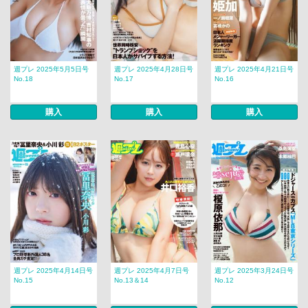
週プレ 2025年5月5日号
週プレ 2025年4月28日号
週プレ 2025年4月21日号
No.18
No.17
No.16
購入
購入
購入
週プレ 2025年4月14日号
週プレ 2025年4月7日号
週プレ 2025年3月24日号
No.15
No.13＆14
No.12