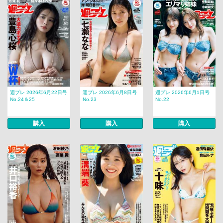
週プレ 2026年6月22日号
週プレ 2026年6月8日号
週プレ 2026年6月1日号
No.24＆25
No.23
No.22
購入
購入
購入