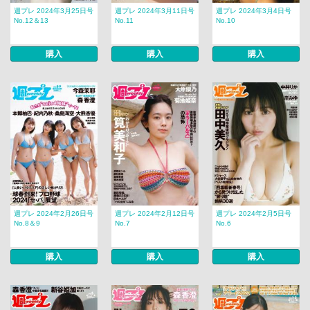
週プレ 2024年3月25日号
週プレ 2024年3月11日号
週プレ 2024年3月4日号
No.12＆13
No.11
No.10
購入
購入
購入
週プレ 2024年2月26日号
週プレ 2024年2月12日号
週プレ 2024年2月5日号
No.8＆9
No.7
No.6
購入
購入
購入