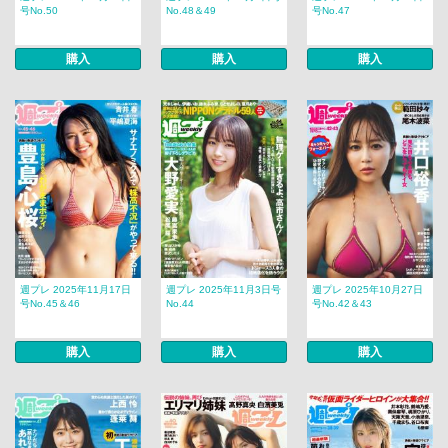
号No.50
No.48＆49
号No.47
購入
購入
購入
週プレ 2025年11月17日
週プレ 2025年11月3日号
週プレ 2025年10月27日
号No.45＆46
No.44
号No.42＆43
購入
購入
購入