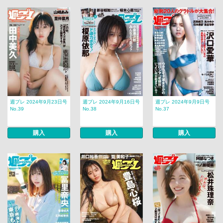
週プレ 2024年9月23日号
週プレ 2024年9月16日号
週プレ 2024年9月9日号
No.39
No.38
No.37
購入
購入
購入