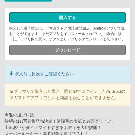
購入する
購入した電子雑誌は、「マガストア 電子雑誌書店」Androidアプリで読
むことができます。まだアプリをインストールされていない場合には、
下記「アプリ内で買う」ボタンよりアプリをダウンロードして下さい。
ダウンロード
購入前に目次をご確認ください
※ブラウザで購入した場合、同じIDでログインしたAndroidの
マガストアアプリでないと雑誌を読むことができません。
今週の週プレは、
待望の1st写真集発売決定！溝端葵の表紙＆巻頭グラビア、
山田あいがダイナマイトすぎるボディを大胆披露！
スーパールーキー・博多彩葉を撮り下ろし！