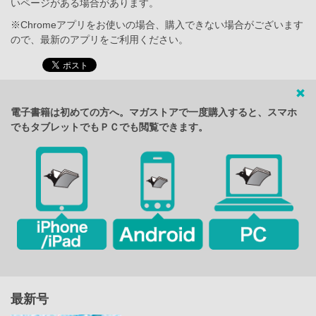
いページがある場合があります。
※Chromeアプリをお使いの場合、購入できない場合がございます
ので、最新のアプリをご利用ください。
電子書籍は初めての方へ。マガストアで一度購入すると、スマホ
でもタブレットでもＰＣでも閲覧できます。
最新号