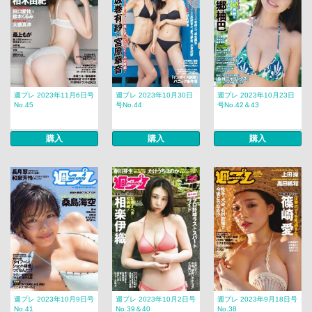
週プレ 2023年11月6日号
週プレ 2023年10月30日
週プレ 2023年10月23日
No.45
号No.44
号No.42＆43
購入
購入
購入
週プレ 2023年10月9日号
週プレ 2023年10月2日号
週プレ 2023年9月18日号
No.41
No.39＆40
No.38