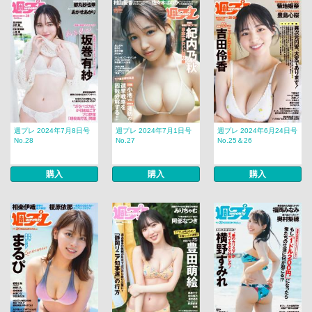
週プレ 2024年7月8日号
週プレ 2024年7月1日号
週プレ 2024年6月24日号
No.28
No.27
No.25＆26
購入
購入
購入