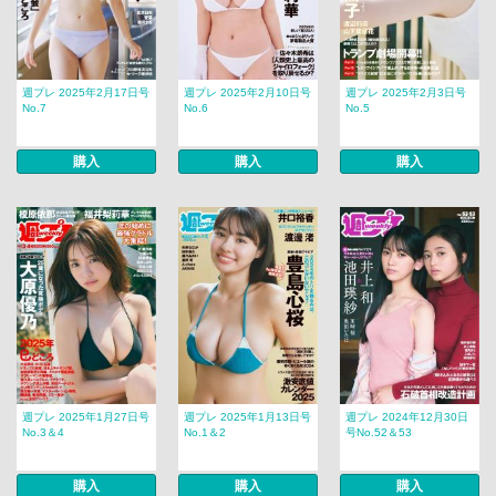
週プレ 2025年2月17日号
週プレ 2025年2月10日号
週プレ 2025年2月3日号
No.7
No.6
No.5
購入
購入
購入
週プレ 2025年1月27日号
週プレ 2025年1月13日号
週プレ 2024年12月30日
No.3＆4
No.1＆2
号No.52＆53
購入
購入
購入