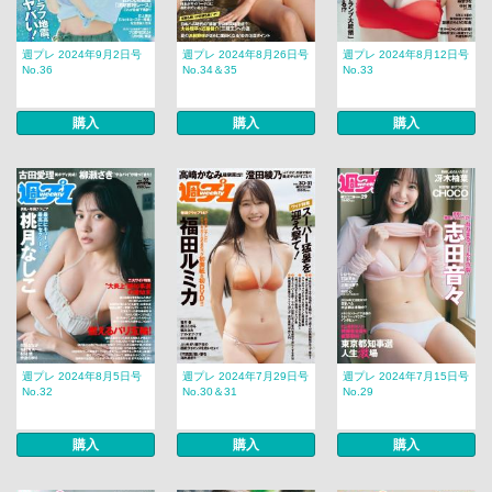
週プレ 2024年9月2日号
週プレ 2024年8月26日号
週プレ 2024年8月12日号
No.36
No.34＆35
No.33
購入
購入
購入
週プレ 2024年8月5日号
週プレ 2024年7月29日号
週プレ 2024年7月15日号
No.32
No.30＆31
No.29
購入
購入
購入