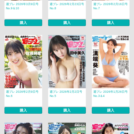
週プレ 2026年3月9日号
週プレ 2026年2月23日号
週プレ 2026年2月16日号
No.9＆10
No.8
No.7
購入
購入
購入
週プレ 2026年2月9日号
週プレ 2026年2月2日号
週プレ 2026年1月26日号
No.6
No.5
No.3＆4
購入
購入
購入