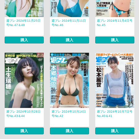
週プレ 2024年11月25日
週プレ 2024年11月11日
週プレ 2024年11月4日号
号No.47＆48
号No.46
No.45
購入
購入
購入
週プレ 2024年10月28日
週プレ 2024年10月14日
週プレ 2024年10月7日号
号No.43＆44
号No.42
No.40＆41
購入
購入
購入