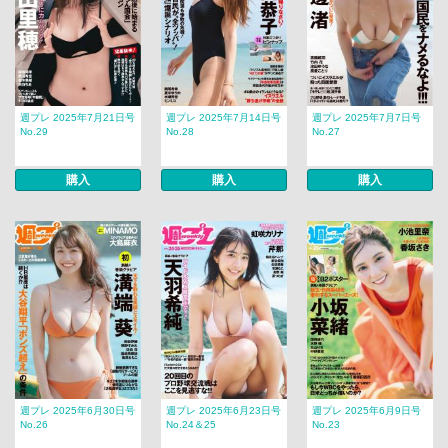
週プレ 2025年7月21日号
週プレ 2025年7月14日号
週プレ 2025年7月7日号
No.29
No.28
No.27
購入
購入
購入
週プレ 2025年6月30日号
週プレ 2025年6月23日号
週プレ 2025年6月9日号
No.26
No.24＆25
No.23