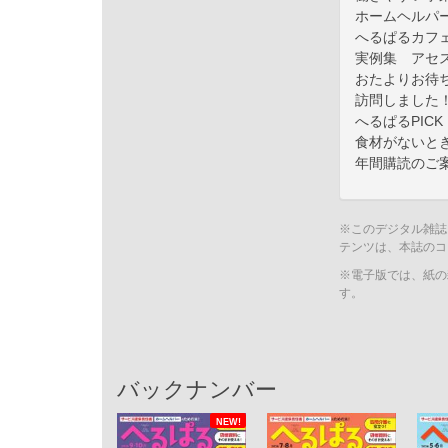
ホームヘルパ
へるぱるカフ
実例集 アセ
おたよりお待
訪問しました
へるぱるPIC
食材がないと
年間購読のご
※このデジタル雑誌
テンツは、本誌のコ
※電子版では、紙の
す。
バックナンバー
NEW!