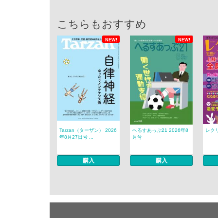
こちらもおすすめ
NEW!
NEW!
Tarzan（ターザン） 2026
へるすあっぷ21 2026年8
レクリ
年8月27日号 ...
月号
購入
購入