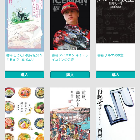
書籍 しにたい気持ちが消
書籍 アイスマン キミ・ラ
書籍 クルマの教室
えるまで - 豆塚エリ -
イコネンの足跡
購入
購入
購入