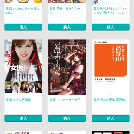
書籍 いつか出会った郷土
書籍 前略、高座からー
書籍 RACERSノンフィク
の味
ー。
ション 再起せよ スズ...
購入
購入
購入
書籍 美人女医図鑑
書籍 マッカーサー女子。
書籍 密教の聖地 高野山
購入
購入
購入