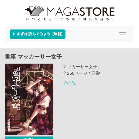
Toggle
navigati
書籍 マッカーサー女子。
マッカーサー女子。
全255ページ / 三栄
その他