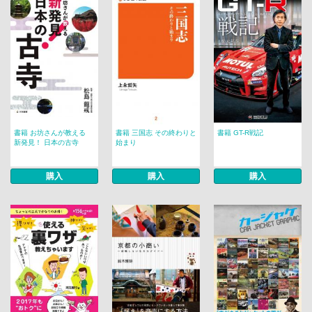
書籍 お坊さんが教える
書籍 三国志 その終わりと
書籍 GT-R戦記
新発見！ 日本の古寺
始まり
購入
購入
購入