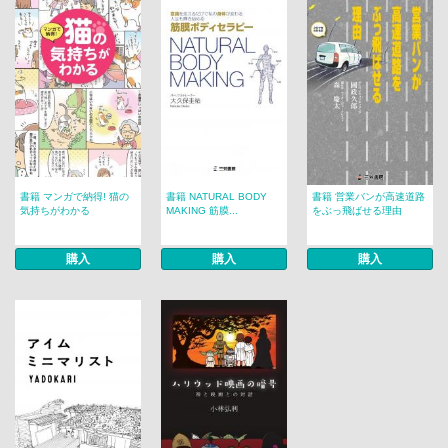
書籍 マンガで納得! 猫の
書籍 NATURAL BODY
書籍 営業バンが高速道路
気持ちがわかる
MAKING 筋膜...
をぶっ飛ばせる理由
購入
購入
購入