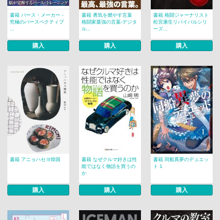
書籍 パース・メーカー -
書籍 勇気を燃やす言葉
書籍 格闘ジャーナリスト
究極のパースペクティブ
格闘家最強の言葉-デジタ
松宮康生リバイバルシリ
...
ル...
ーズ...
購入
購入
購入
書籍 アニョハセヨ韓国
書籍 なぜクルマ好きは性
書籍 同船異夢のデュエッ
能ではなく物語を買うの
ト 1
か
購入
購入
購入