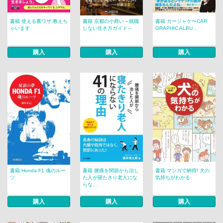
書籍 使える裏ワザ 教えち
書籍 京都の小商い～就職
書籍 カージャケ〜CAR
ゃいます
しない生き方ガイド～
GRAPHIC ALBU...
購入
購入
購入
書籍 Honda F1 魂のルー
書籍 腰痛を関節から治し
書籍 マンガで納得! 犬の
ツ
た人が寝たきり老人にな
気持ちがわかる
らな...
購入
購入
購入