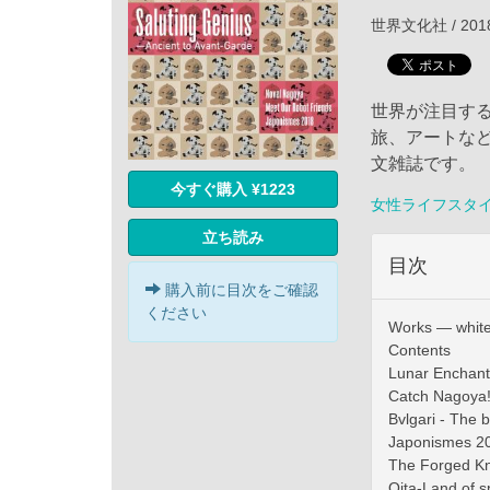
世界文化社 / 201
世界が注目する、世
旅、アートな
文雑誌です。
今すぐ購入 ¥1223
女性ライフスタ
立ち読み
目次
購入前に目次をご確認
ください
Works — whit
Contents
Lunar Enchan
Catch Nagoya
Bvlgari - The 
Japonismes 2
The Forged Kn
Oita-Land of sp