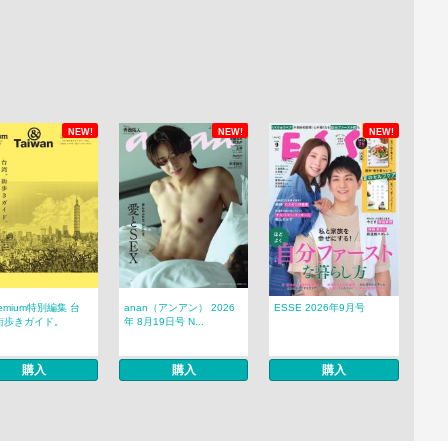
NEW!
NEW!
NEW!
remium特別編集 台
anan（アンアン） 2026
ESSE 2026年9月号
街歩きガイド。
年 8月19日号 N...
購入
購入
購入