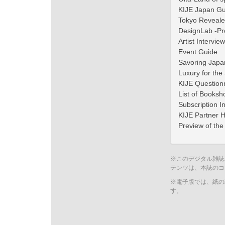
KIJE Japan G
Tokyo Reveale
DesignLab -Pro
Artist Interview
Event Guide
Savoring Japa
Luxury for the
KIJE Questionn
List of Booksh
Subscription I
KIJE Partner H
Preview of the
※このデジタル雑誌
テンツは、本誌のコ
※電子版では、紙の
す。