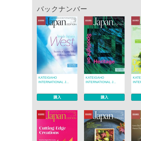
バックナンバー
KATEIGAHO
KATEIGAHO
KAT
INTERNATIONAL J...
INTERNATIONAL J...
INTE
購入
購入