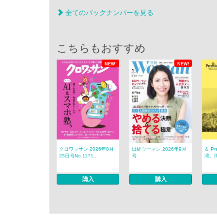
全てのバックナンバーを見る
こちらもおすすめ
NEW!
NEW!
クロワッサン 2026年8月
日経ウーマン 2026年9月
＆ P
25日号No.1171...
号
湾、
購入
購入