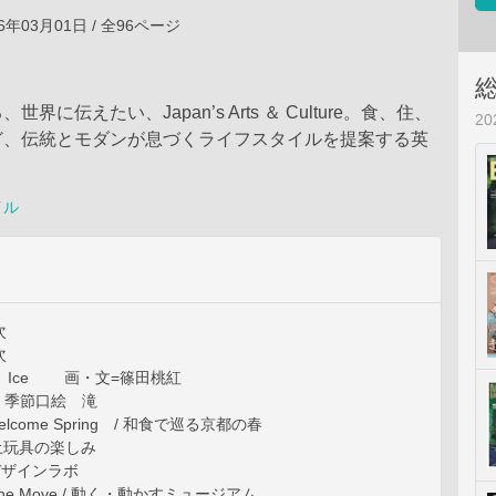
6年03月01日 / 全96ページ
界に伝えたい、Japan’s Arts ＆ Culture。食、住、
2
ど、伝統とモダンが息づくライフスタイルを提案する英
イル
目次
目次
氷 Ice 画・文=篠田桃紅
ing / 季節口絵 滝
 Welcome Spring / 和食で巡る京都の春
/ 郷土玩具の楽しみ
/ デザインラボ
n the Move / 動く・動かすミュージアム