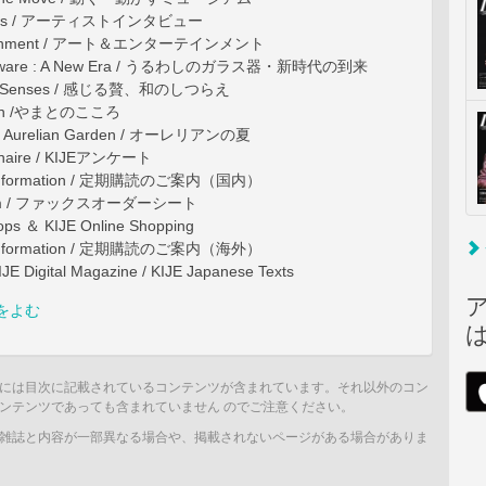
erviews / アーティストインタビュー
ertainment / アート＆エンターテインメント
assware : A New Era / うるわしのガラス器・新時代の到来
 the Senses / 感じる贅、和のしつらえ
Japan /やまとのこころ
he Aurelian Garden / オーレリアンの夏
onnaire / KIJEアンケート
on Information / 定期購読のご案内（国内）
 form / ファックスオーダーシート
hops ＆ KIJE Online Shopping
on Information / 定期購読のご案内（海外）
IJE Digital Magazine / KIJE Japanese Texts
をよむ
には目次に記載されているコンテンツが含まれています。それ以外のコン
ンテンツであっても含まれていません のでご注意ください。
雑誌と内容が一部異なる場合や、掲載されないページがある場合がありま