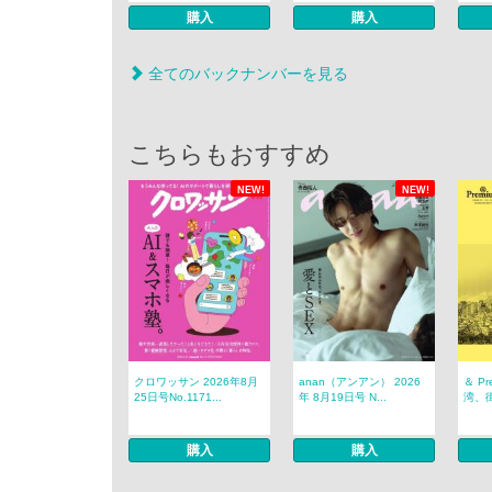
購入
購入
全てのバックナンバーを見る
こちらもおすすめ
NEW!
NEW!
クロワッサン 2026年8月
anan（アンアン） 2026
＆ P
25日号No.1171...
年 8月19日号 N...
湾、
購入
購入