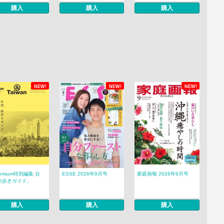
購入
購入
購入
NEW!
NEW!
NEW!
remium特別編集 台
ESSE 2026年9月号
家庭画報 2026年9月号
街歩きガイド。
購入
購入
購入