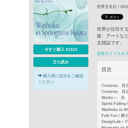
世界文化社 / 201
世界が注目する、世
旅、アートな
文雑誌です。
今すぐ購入 ¥1223
女性ライフスタ
立ち読み
目次
購入前に目次をご確認
ください
Contents 
Contents 
Works— 
Spirits Fall
Washoku to
Folk Fun 
DesignLab 
Museums o