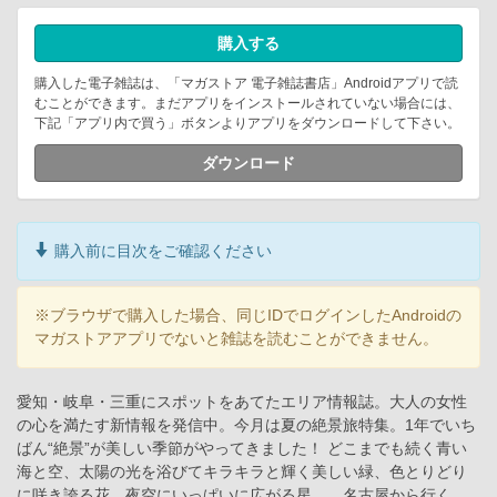
購入する
購入した電子雑誌は、「マガストア 電子雑誌書店」Androidアプリで読
むことができます。まだアプリをインストールされていない場合には、
下記「アプリ内で買う」ボタンよりアプリをダウンロードして下さい。
ダウンロード
購入前に目次をご確認ください
※ブラウザで購入した場合、同じIDでログインしたAndroidの
マガストアアプリでないと雑誌を読むことができません。
愛知・岐阜・三重にスポットをあてたエリア情報誌。大人の女性
の心を満たす新情報を発信中。今月は夏の絶景旅特集。1年でいち
ばん“絶景”が美しい季節がやってきました！ どこまでも続く青い
海と空、太陽の光を浴びてキラキラと輝く美しい緑、色とりどり
に咲き誇る花、夜空にいっぱいに広がる星…。名古屋から行く、