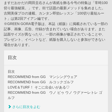
ますだおかだの岡田圭右さんが表紙を飾る今号の特集は「常時100
切り最強秘策。」です。街で話題の最新メソッドを集めました。
古閑美保プロの連載、カンタン即効レッスン「100切り最短ルー
ト」は第2回アイアン編です。
※GREEN GORA電子版は、本誌（紙版）に掲載されている一部の
記事、画像、広告、付録が含まれていない場合があります。また
誌面サイズが異なったり、一部の画像が修正されていることや、
プレゼント、イベントなど、紙版を購入しないと参加ができない
場合があります。
目次
目次
RECOMMEND from GG マンシングウェア
RECOMMEND from GG ルコックゴルフ
LOVE＆TURF！ そこに出会いがある♡
RECOMMEND from GG ウノ ピゥ ウノ ウグァーレトレ ゴ
ルフ
さらに目次をよむ