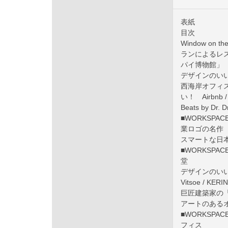
表紙
目次
Window o
ランによるレ
パイ博物館」
デザインのい
西海岸オフィ
い！ Airbnb / 
Beats by Dr.
■WORKSPA
業ロゴの名作
スマートな日本の
■WORKSPAC
堂
デザインのいい会社案
Vitsoe / KERI
巨匠建築家の「創
アートのあるオ
■WORKSPACE
フィス