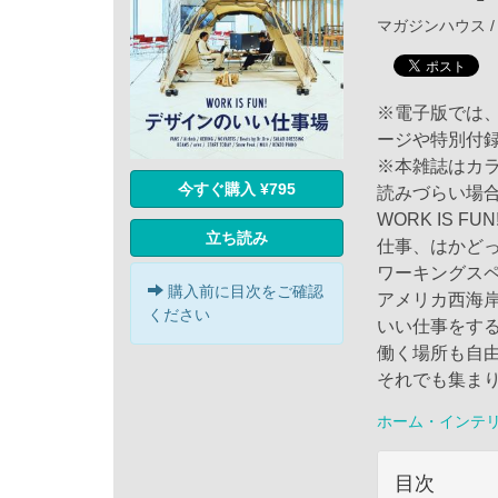
マガジンハウス / 
※電子版では
ージや特別付
※本雑誌はカ
今すぐ購入 ¥795
読みづらい場
WORK IS FU
立ち読み
仕事、はかどっ
ワーキングス
購入前に目次をご確認
アメリカ西海
ください
いい仕事をす
働く場所も自
それでも集ま
ホーム・インテ
目次