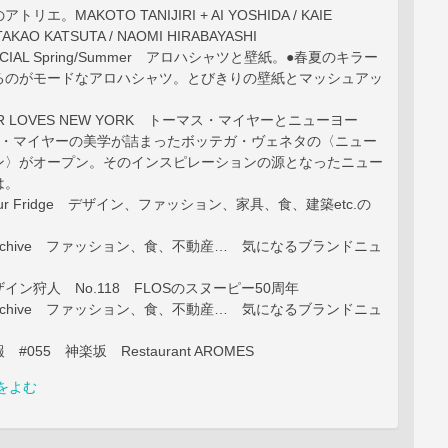
エ。MAKOTO TANIJIRI + AI YOSHIDA / KAIE
TAKAO KATSUTA / NAOMI HIRABAYASHI
PECIAL Spring/Summer アロハシャツと壁紙。●春夏のキラー
るのがモードなアロハシャツ。とびきりの壁紙とマッシュアッ
IER LOVES NEW YORK トーマス・マイヤーとニューヨー
ス・マイヤーの美学が詰まったボッテガ・ヴェネタの〈ニュー
ン〉がオープン。そのインスピレーションの源となったニュー
は。
Your Fridge デザイン、ファッション、家具、食、建築etc.の
。
nd Archive ファッション、食、不動産… 気になるブランドニュ
イン狩人 No.118 FLOSのスヌーピー50周年
nd Archive ファッション、食、不動産… 気になるブランドニュ
055 神楽坂 Restaurant AROMES
をよむ