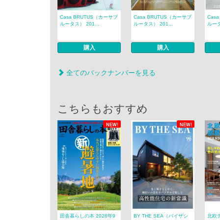
Casa BRUTUS（カーサブ
Casa BRUTUS（カーサブ
Cas
ルータス） 201...
ルータス） 201...
ルータ
購入
購入
全てのバックナンバーを見る
こちらもおすすめ
NEW!
NEW!
田舎暮らしの本 2026年9
BY THE SEA（バイザシ
北欧