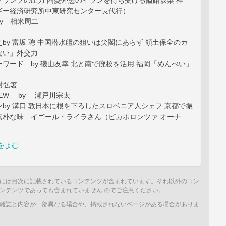
トランプの圧力 内憂外患のイランを待ち受ける隘路坂梨 祥
ギー経済研究所中東研究センター長代行）
y 相米周二
by 富坂 聰 中国潜水艦の狙いは尖閣にあらず 領土保全のカ
ない」外交力
ワード by 磯山友幸 北と南で廃校を活用 福岡「めんべい」
村弘箸
EVIEW by 瀬戸川宗太
by 溝口 敦日本に根を下ろしたスロベニア人シェフ 京都で振
素朴な味 イゴール・ライラさん（ピカポロンツァ オーナ
をよむ
には目次に記載されているコンテンツが含まれています。それ以外のコン
ンテンツであっても含まれていません のでご注意ください。
雑誌と内容が一部異なる場合や、掲載されないページがある場合がありま