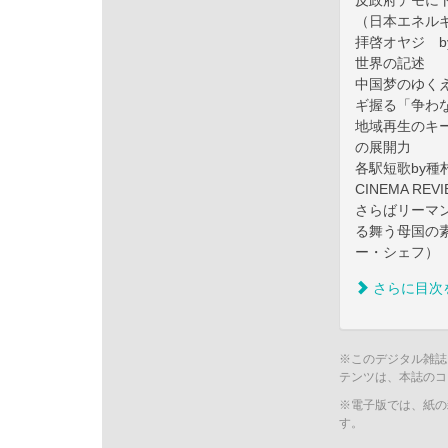
反政府デモに
（日本エネル
拝啓オヤジ b
世界の記述
中国梦のゆくえ
ギ握る「争わ
地域再生のキー
の展開力
各駅短歌by種
CINEMA R
さらばリーマン
る舞う母国の
ー・シェフ）
さらに目次
※このデジタル雑誌
テンツは、本誌のコ
※電子版では、紙の
す。