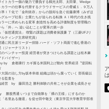
イトカラー個の魅力で勝負する鶴光太郎、太田肇、Wedge
トカラーの仕事を代替するクラウドサービスの脅威１．９万人
水準ＩＴ化で「金利依存」からの脱却を急ぐ佐藤康博（みずほ
ルグループ社長）士業たちが迫られる転換 ＡＩ時代の生き残
カラーに求められる変革 創造性を高める評価制度を管理職の
から「外」へ 追い込むことが変革の第一歩
「仮想通貨法」 喫緊の課題は消費者保護廉 了（三菱UFJリ
サルティング主席研究員）
開通に民主派リーダー排除 ハード・ソフト両面で進む香港の
晃（ジャーナリスト）
業のベンチャー投資 経営者が突きつけられる課題とは桂木麻
アドバイザー）
conomy by 倉都康行 カギ握る米国利上げ動向 世界経済〝逆回転
方
大国の治し方by坂本幸雄 組織は頭から腐っていく 部長級以
せる監査を
魂経営 by 藤田浩之 勝利体験の共有こそが企業を成長させ
by 勝股秀通 いつまで自衛隊を「裸の王様」にするのか
に「名誉ある撤退」を促せ田中敬文（東京学芸大学教育学部准