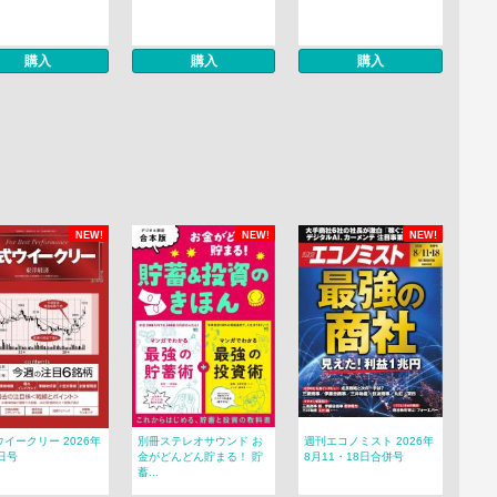
購入
購入
購入
NEW!
NEW!
NEW!
イークリー 2026年
別冊ステレオサウンド お
週刊エコノミスト 2026年
日号
金がどんどん貯まる！ 貯
8月11・18日合併号
蓄...