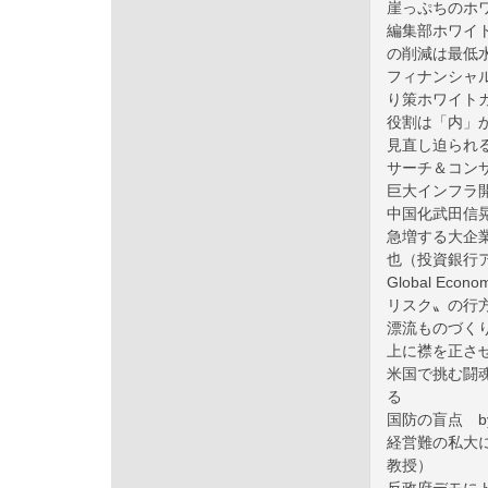
崖っぷちのホワ
編集部ホワイ
の削減は最低
フィナンシャ
り策ホワイト
役割は「内」
見直し迫られる
サーチ＆コン
巨大インフラ
中国化武田信
急増する大企
也（投資銀行
Global E
リスク〟の行
漂流ものづくり
上に襟を正さ
米国で挑む闘
る
国防の盲点 
経営難の私大
教授）