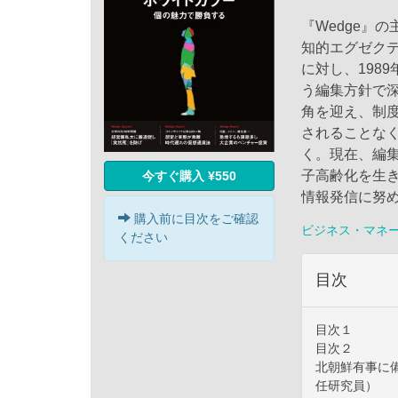
『Wedge』
知的エグゼク
に対し、198
う編集方針で
角を迎え、制
されることな
く。現在、編集
子高齢化を生
今すぐ購入 ¥550
情報発信に努
購入前に目次をご確認
ビジネス・マネ
ください
目次
目次１
目次２
北朝鮮有事に
任研究員）