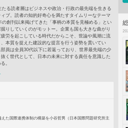
の主たる読者層はビジネスや政治・行政の最先端を生きる
ティブ。読者の知的好奇心を満たすタイムリーなテーマ
9年の創刊以来掲げてきた「事柄の本質を見極める」とい
深掘りしていくのがモットー。企業も国も大きな曲がり
2
度疲労を起こしている時代だからこそ、世論や風潮に流
く、本質を捉えた建設的な提言を行う姿勢を貫いてい
部員は全員30代以下に若返っており、世界最先端の少
き抜く世代として、日本の未来に対する責任を意識した
める。
ー
備えた国際連携体制の構築を小谷哲男（日本国際問題研究所主