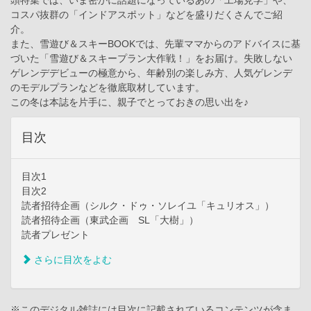
コスパ抜群の「インドアスポット」などを盛りだくさんでご紹
介。
また、雪遊び＆スキーBOOKでは、先輩ママからのアドバイスに基
づいた「雪遊び＆スキープラン大作戦！」をお届け。失敗しない
ゲレンデデビューの極意から、年齢別の楽しみ方、人気ゲレンデ
のモデルプランなどを徹底取材しています。
この冬は本誌を片手に、親子でとっておきの思い出を♪
目次
目次1
目次2
読者招待企画（シルク・ドゥ・ソレイユ「キュリオス」）
読者招待企画（東武企画 SL「大樹」）
読者プレゼント
さらに目次をよむ
※このデジタル雑誌には目次に記載されているコンテンツが含ま