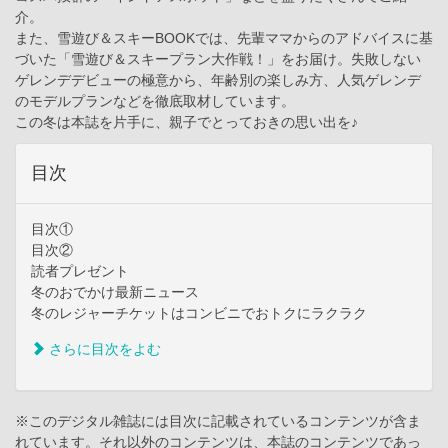
介。
また、雪遊び＆スキーBOOKでは、先輩ママからのアドバイスに基
づいた「雪遊び＆スキープラン大作戦！」をお届け。失敗しない
ゲレンデデビューの極意から、年齢別の楽しみ方、人気ゲレンデ
のモデルプランなどを徹底取材しています。
この冬は本誌を片手に、親子でとっておきの思い出を♪
目次
目次①
目次②
読者プレゼント
冬のおでかけ最新ニュース
冬のレジャーチケットはコンビニでおトクにラクラク
さらに目次をよむ
※このデジタル雑誌には目次に記載されているコンテンツが含ま
れています。それ以外のコンテンツは、本誌のコンテンツであっ