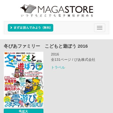
Toggle
navigati
冬ぴあファミリー こどもと遊ぼう 2016
2016
全131ページ / ぴあ株式会社
トラベル
拡大