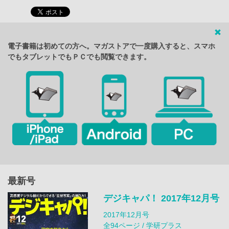
電子書籍は初めての方へ。マガストアで一度購入すると、スマホ
でもタブレットでもＰＣでも閲覧できます。
最新号
デジキャパ！ 2017年12月号
2017年12月号
全94ページ / 学研プラス