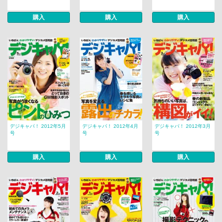
購入
購入
購入
デジキャパ！ 2012年5月
デジキャパ！ 2012年4月
デジキャパ！ 2012年3月
号
号
号
購入
購入
購入