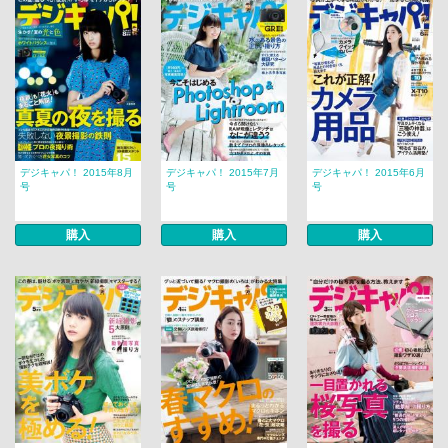
デジキャパ！ 2015年8月
デジキャパ！ 2015年7月
デジキャパ！ 2015年6月
号
号
号
購入
購入
購入