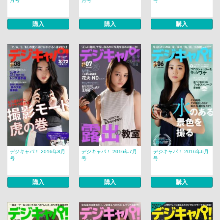
月号
月号
号
購入
購入
購入
デジキャパ！ 2016年8月
デジキャパ！ 2016年7月
デジキャパ！ 2016年6月
号
号
号
購入
購入
購入