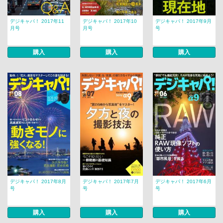
デジキャパ！ 2017年11
デジキャパ！ 2017年10
デジキャパ！ 2017年9月
月号
月号
号
購入
購入
購入
デジキャパ！ 2017年8月
デジキャパ！ 2017年7月
デジキャパ！ 2017年6月
号
号
号
購入
購入
購入