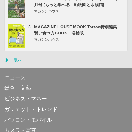
月号 [もっと学べる！動物園と水族館]
マガジンハウス
5
MAGAZINE HOUSE MOOK Tarzan特別編集
賢い食べ方BOOK 増補版
マガジンハウス
一覧へ
ニュース
総合・文藝
ビジネス・マネー
ガジェット・トレンド
パソコン・モバイル
カメラ・写真