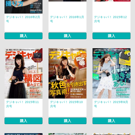
デジキャパ！ 2016年2月
デジキャパ！ 2016年1月
デジキャパ！ 2015年12
号
号
月号
購入
購入
購入
デジキャパ！ 2015年11
デジキャパ！ 2015年10
デジキャパ！ 2015年9月
月号
月号
号
購入
購入
購入