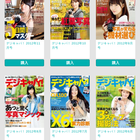
デジキャパ！ 2012年11
デジキャパ！ 2012年10
デジキャパ！ 2012年9月
月号
月号
号
購入
購入
購入
デジキャパ！ 2012年8月
デジキャパ！ 2012年7月
デジキャパ！ 2012年6月
号
号
号