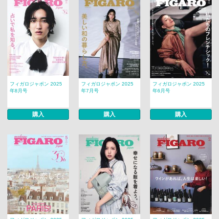
フィガロジャポン 2025
フィガロジャポン 2025
フィガロジャポン 2025
年8月号
年7月号
年6月号
購入
購入
購入