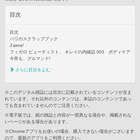
目次
目次
パリのスクラップブック
J’aime!
フィガロ ビューティスト、 キレイの内緒話 003 ボディケア
今宵も、グルマンド!
さらに目次をよむ
※このデジタル雑誌には目次に記載されているコンテンツが含ま
れています。それ以外のコンテンツは、本誌のコンテンツであっ
ても含まれていませんのでご注意ください。
※電子版では、紙の雑誌と内容が一部異なる場合や、掲載されな
いページがある場合があります。
※Chromeアプリをお使いの場合、購入できない場合がございます
ので、最新のアプリをご利用ください。