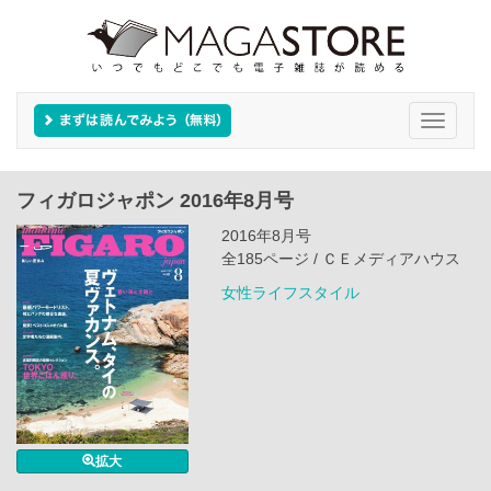
Toggle
navigati
フィガロジャポン 2016年8月号
2016年8月号
全185ページ / ＣＥメディアハウス
女性ライフスタイル
拡大