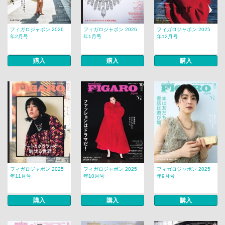
フィガロジャポン 2026
フィガロジャポン 2026
フィガロジャポン 2025
年2月号
年1月号
年12月号
購入
購入
購入
フィガロジャポン 2025
フィガロジャポン 2025
フィガロジャポン 2025
年11月号
年10月号
年9月号
購入
購入
購入