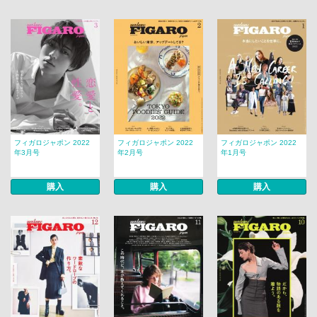
フィガロジャポン 2022
フィガロジャポン 2022
フィガロジャポン 2022
年3月号
年2月号
年1月号
購入
購入
購入