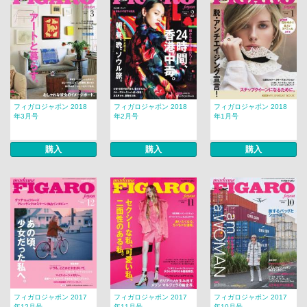
フィガロジャポン 2018
フィガロジャポン 2018
フィガロジャポン 2018
年3月号
年2月号
年1月号
購入
購入
購入
フィガロジャポン 2017
フィガロジャポン 2017
フィガロジャポン 2017
年12月号
年11月号
年10月号