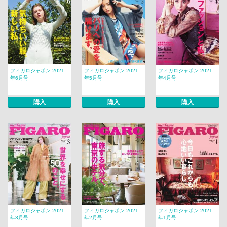
フィガロジャポン 2021
フィガロジャポン 2021
フィガロジャポン 2021
年6月号
年5月号
年4月号
購入
購入
購入
フィガロジャポン 2021
フィガロジャポン 2021
フィガロジャポン 2021
年3月号
年2月号
年1月号