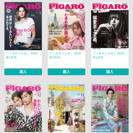
フィガロジャポン 2020
フィガロジャポン 2020
フィガロジャポン 2020
年3月号
年2月号
年1月号
購入
購入
購入