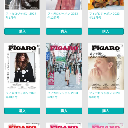
フィガロジャポン 2024
フィガロジャポン 2023
フィガロジャポン 2023
年1月号
年12月号
年11月号
購入
購入
購入
フィガロジャポン 2023
フィガロジャポン 2023
フィガロジャポン 2023
年10月号
年9月号
年8月号
購入
購入
購入