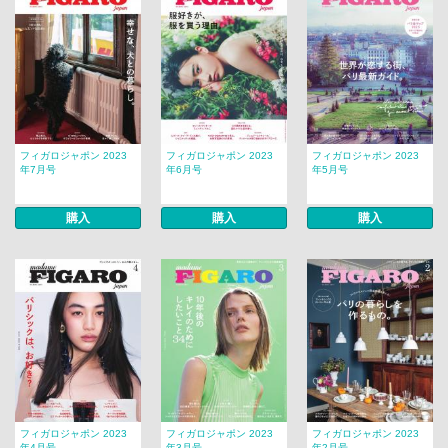
フィガロジャポン 2023
フィガロジャポン 2023
フィガロジャポン 2023
年7月号
年6月号
年5月号
購入
購入
購入
フィガロジャポン 2023
フィガロジャポン 2023
フィガロジャポン 2023
年4月号
年3月号
年2月号