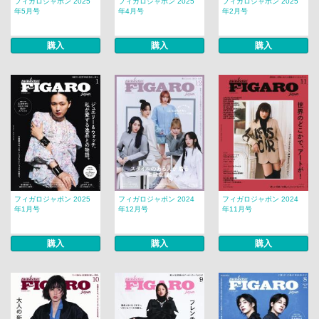
フィガロジャポン 2025
フィガロジャポン 2025
フィガロジャポン 2025
年5月号
年4月号
年2月号
購入
購入
購入
フィガロジャポン 2025
フィガロジャポン 2024
フィガロジャポン 2024
年1月号
年12月号
年11月号
購入
購入
購入