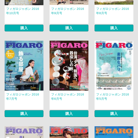
フィガロジャポン 2016
フィガロジャポン 2016
フィガロジャポン 2016
年10月号
年9月号
年8月号
購入
購入
購入
フィガロジャポン 2016
フィガロジャポン 2016
フィガロジャポン 2016
年7月号
年6月号
年5月号
購入
購入
購入