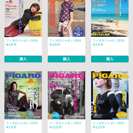
フィガロジャポン 2016
フィガロジャポン 2016
フィガロジャポン 2016
年4月号
年3月号
年2月号
購入
購入
購入
フィガロジャポン 2016
フィガロジャポン 2015
フィガロジャポン 2015
年1月号
年12月号
年11月号