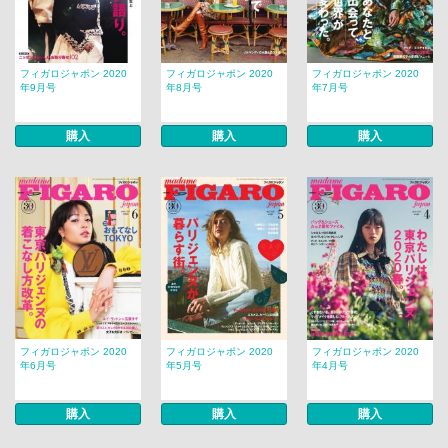
フィガロジャポン 2020
フィガロジャポン 2020
フィガロジャポン 2020
年9月号
年8月号
年7月号
購入
購入
購入
フィガロジャポン 2020
フィガロジャポン 2020
フィガロジャポン 2020
年6月号
年5月号
年4月号
購入
購入
購入