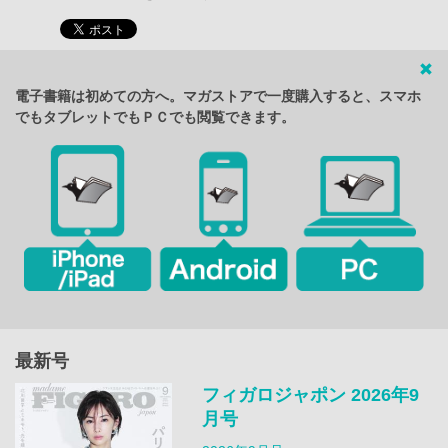
電子書籍は初めての方へ。マガストアで一度購入すると、スマホ
でもタブレットでもＰＣでも閲覧できます。
最新号
フィガロジャポン 2026年9
月号