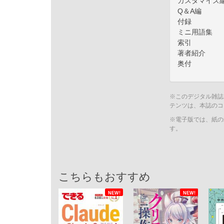
カスタマイズ
Q＆A編
付録
ミニ用語集
索引
著者紹介
奥付
※このデジタル雑誌
テンツは、本誌のコ
※電子版では、紙の
す。
こちらもおすすめ
NEW!
NEW!