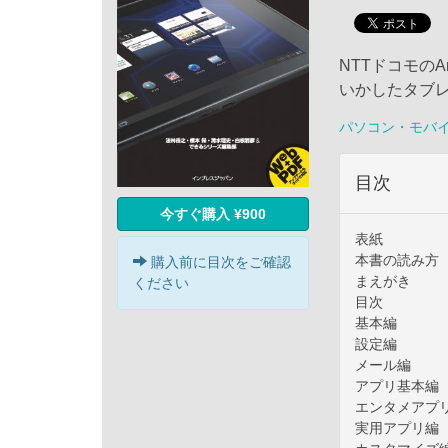
NTTドコモのA
いかしたタブ
パソコン・モバ
目次
今すぐ購入 ¥900
表紙
本書の読み方
購入前に目次をご確認
まえがき
ください
目次
基本編
設定編
メール編
アプリ基本編
エンタメアプ
実用アプリ編