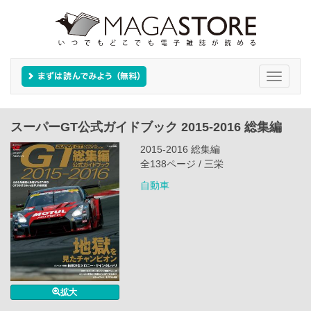
Toggle
navigati
スーパーGT公式ガイドブック 2015-2016 総集編
2015-2016 総集編
全138ページ / 三栄
自動車
拡大